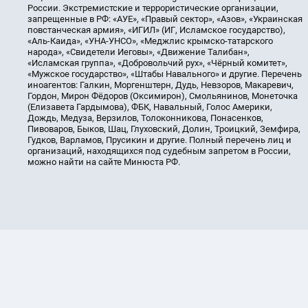
России. Экстремистские и террористические организации,
запрещенные в РФ: «АУЕ», «Правый сектор», «Азов», «Украинская
повстанческая армия», «ИГИЛ» (ИГ, Исламское государство),
«Аль-Каида», «УНА-УНСО», «Меджлис крымско-татарского
народа», «Свидетели Иеговы», «Движение Талибан»,
«Исламская группа», «Добровольчий рух», «Чёрный комитет»,
«Мужское государство», «Штабы Навального» и другие. Перечень
иноагентов: Галкин, Моргенштерн, Дудь, Невзоров, Макаревич,
Гордон, Мирон Фёдоров (Оксимирон), Смольянинов, Монеточка
(Елизавета Гардымова), ФБК, Навальный, Голос Америки,
Дождь, Медуза, Верзилов, Толоконникова, Понасенков,
Пивоваров, Быков, Шац, Глуховский, Долин, Троицкий, Земфира,
Гудков, Варламов, Прусикин и другие. Полный перечень лиц и
организаций, находящихся под судебным запретом в России,
можно найти на сайте Минюста РФ.