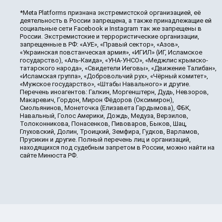
*Meta Platforms признана экстремистской организацией, её
деятельность в России запрещена, а также принадлежащие ей
социальные сети Facebook и Instagram так же запрещены в
России. Экстремистские и террористические организации,
запрещенные в РФ: «АУЕ», «Правый сектор», «Азов»,
«Украинская повстанческая армия», «ИГИЛ» (ИГ, Исламское
государство), «Аль-Каида», «УНА-УНСО», «Меджлис крымско-
татарского народа», «Свидетели Иеговы», «Движение Талибан»,
«Исламская группа», «Добровольчий рух», «Чёрный комитет»,
«Мужское государство», «Штабы Навального» и другие.
Перечень иноагентов: Галкин, Моргенштерн, Дудь, Невзоров,
Макаревич, Гордон, Мирон Фёдоров (Оксимирон),
Смольянинов, Монеточка (Елизавета Гардымова), ФБК,
Навальный, Голос Америки, Дождь, Медуза, Верзилов,
Толоконникова, Понасенков, Пивоваров, Быков, Шац,
Глуховский, Долин, Троицкий, Земфира, Гудков, Варламов,
Прусикин и другие. Полный перечень лиц и организаций,
находящихся под судебным запретом в России, можно найти на
сайте Минюста РФ.