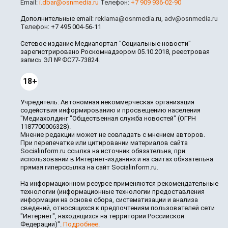
Email:
i.dbar@osnmedia.ru
Телефон:
+7 909 936-02-90
Дополнительные email:
reklama@osnmedia.ru
,
adv@osnmedia.ru
Телефон:
+7 495 004-56-11
Сетевое издание Медиапортал "Социальные новости"
зарегистрировано Роскомнадзором 05.10.2018, реестровая
запись ЭЛ № ФС77-73824.
18+
Учредитель: Автономная некоммерческая организация
содействия информированию и просвещению населения
"Медиахолдинг "Общественная служба новостей" (ОГРН
1187700006328).
Мнение редакции может не совпадать с мнением авторов.
При перепечатке или цитировании материалов сайта
Socialinform.ru ссылка на источник обязательна, при
использовании в Интернет-изданиях и на сайтах обязательна
прямая гиперссылка на сайт Socialinform.ru.
На информационном ресурсе применяются рекомендательные
технологии (информационные технологии предоставления
информации на основе сбора, систематизации и анализа
сведений, относящихся к предпочтениям пользователей сети
"Интернет", находящихся на территории Российской
Федерации)".
Подробнее
.