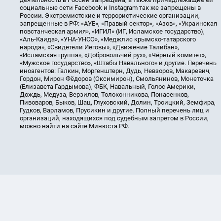
социальные сети Facebook и Instagram так же запрещены в
России. Экстремистские и террористические организации,
запрещенные в РФ: «АУЕ», «Правый сектор», «Азов», «Украинская
повстанческая армия», «ИГИЛ» (ИГ, Исламское государство),
«Аль-Каида», «УНА-УНСО», «Меджлис крымско-татарского
народа», «Свидетели Иеговы», «Движение Талибан»,
«Исламская группа», «Добровольчий рух», «Чёрный комитет»,
«Мужское государство», «Штабы Навального» и другие. Перечень
иноагентов: Галкин, Моргенштерн, Дудь, Невзоров, Макаревич,
Гордон, Мирон Фёдоров (Оксимирон), Смольянинов, Монеточка
(Елизавета Гардымова), ФБК, Навальный, Голос Америки,
Дождь, Медуза, Верзилов, Толоконникова, Понасенков,
Пивоваров, Быков, Шац, Глуховский, Долин, Троицкий, Земфира,
Гудков, Варламов, Прусикин и другие. Полный перечень лиц и
организаций, находящихся под судебным запретом в России,
можно найти на сайте Минюста РФ.