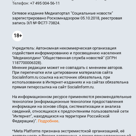
Телефон:
+7 495 004-56-11
Сетевое издание Медиапортал "Социальные новости"
зарегистрировано Роскомнадзором 05.10.2018, реестровая
запись ЭЛ № ФС77-73824.
18+
Учредитель: Автономная некоммерческая организация
содействия информированию и просвещению населения
"Медиахолдинг "Общественная служба новостей" (ОГРН
1187700006328).
Мнение редакции может не совпадать с мнением авторов.
При перепечатке или цитировании материалов сайта
Socialinform.ru ссылка на источник обязательна, при
использовании в Интернет-изданиях и на сайтах обязательна
прямая гиперссылка на сайт Socialinform.ru.
На информационном ресурсе применяются рекомендательные
технологии (информационные технологии предоставления
информации на основе сбора, систематизации и анализа
сведений, относящихся к предпочтениям пользователей сети
"Интернет", находящихся на территории Российской
Федерации)".
Подробнее
.
*Meta Platforms признана экстремистской организацией, её
деятельность в России запрещена, а также принадлежащие ей