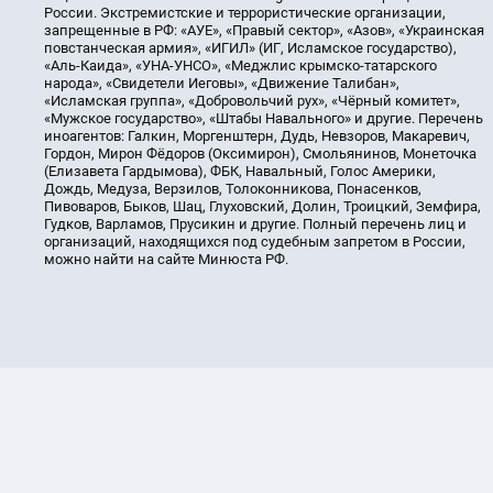
России. Экстремистские и террористические организации,
запрещенные в РФ: «АУЕ», «Правый сектор», «Азов», «Украинская
повстанческая армия», «ИГИЛ» (ИГ, Исламское государство),
«Аль-Каида», «УНА-УНСО», «Меджлис крымско-татарского
народа», «Свидетели Иеговы», «Движение Талибан»,
«Исламская группа», «Добровольчий рух», «Чёрный комитет»,
«Мужское государство», «Штабы Навального» и другие. Перечень
иноагентов: Галкин, Моргенштерн, Дудь, Невзоров, Макаревич,
Гордон, Мирон Фёдоров (Оксимирон), Смольянинов, Монеточка
(Елизавета Гардымова), ФБК, Навальный, Голос Америки,
Дождь, Медуза, Верзилов, Толоконникова, Понасенков,
Пивоваров, Быков, Шац, Глуховский, Долин, Троицкий, Земфира,
Гудков, Варламов, Прусикин и другие. Полный перечень лиц и
организаций, находящихся под судебным запретом в России,
можно найти на сайте Минюста РФ.