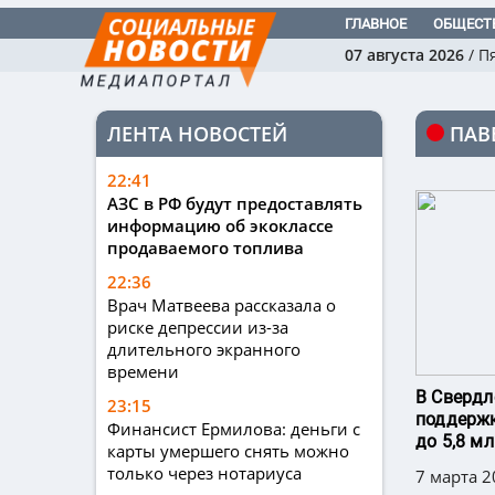
ГЛАВНОЕ
ОБЩЕСТ
07 августа 2026
/
П
ЛЕНТА НОВОСТЕЙ
ПАВ
22:41
АЗС в РФ будут предоставлять
информацию об экоклассе
продаваемого топлива
22:36
Врач Матвеева рассказала о
риске депрессии из-за
длительного экранного
времени
В Свердл
23:15
поддержк
Финансист Ермилова: деньги с
до 5,8 мл
карты умершего снять можно
только через нотариуса
7 марта 2