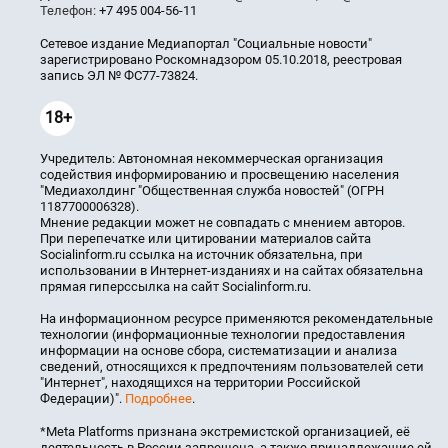
Телефон:
+7 495 004-56-11
Сетевое издание Медиапортал "Социальные новости"
зарегистрировано Роскомнадзором 05.10.2018, реестровая
запись ЭЛ № ФС77-73824.
18+
Учредитель: Автономная некоммерческая организация
содействия информированию и просвещению населения
"Медиахолдинг "Общественная служба новостей" (ОГРН
1187700006328).
Мнение редакции может не совпадать с мнением авторов.
При перепечатке или цитировании материалов сайта
Socialinform.ru ссылка на источник обязательна, при
использовании в Интернет-изданиях и на сайтах обязательна
прямая гиперссылка на сайт Socialinform.ru.
На информационном ресурсе применяются рекомендательные
технологии (информационные технологии предоставления
информации на основе сбора, систематизации и анализа
сведений, относящихся к предпочтениям пользователей сети
"Интернет", находящихся на территории Российской
Федерации)".
Подробнее
.
*Meta Platforms признана экстремистской организацией, её
деятельность в России запрещена, а также принадлежащие ей