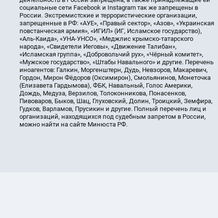
социальные сети Facebook и Instagram так же запрещены в
России. Экстремистские и террористические организации,
запрещенные в РФ: «АУЕ», «Правый сектор», «Азов», «Украинская
повстанческая армия», «ИГИЛ» (ИГ, Исламское государство),
«Аль-Каида», «УНА-УНСО», «Меджлис крымско-татарского
народа», «Свидетели Иеговы», «Движение Талибан»,
«Исламская группа», «Добровольчий рух», «Чёрный комитет»,
«Мужское государство», «Штабы Навального» и другие. Перечень
иноагентов: Галкин, Моргенштерн, Дудь, Невзоров, Макаревич,
Гордон, Мирон Фёдоров (Оксимирон), Смольянинов, Монеточка
(Елизавета Гардымова), ФБК, Навальный, Голос Америки,
Дождь, Медуза, Верзилов, Толоконникова, Понасенков,
Пивоваров, Быков, Шац, Глуховский, Долин, Троицкий, Земфира,
Гудков, Варламов, Прусикин и другие. Полный перечень лиц и
организаций, находящихся под судебным запретом в России,
можно найти на сайте Минюста РФ.