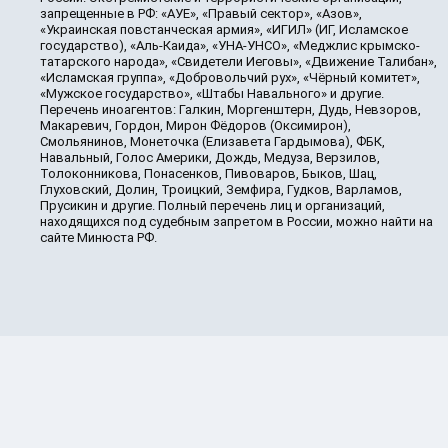
запрещенные в РФ: «АУЕ», «Правый сектор», «Азов»,
«Украинская повстанческая армия», «ИГИЛ» (ИГ, Исламское
государство), «Аль-Каида», «УНА-УНСО», «Меджлис крымско-
татарского народа», «Свидетели Иеговы», «Движение Талибан»,
«Исламская группа», «Добровольчий рух», «Чёрный комитет»,
«Мужское государство», «Штабы Навального» и другие.
Перечень иноагентов: Галкин, Моргенштерн, Дудь, Невзоров,
Макаревич, Гордон, Мирон Фёдоров (Оксимирон),
Смольянинов, Монеточка (Елизавета Гардымова), ФБК,
Навальный, Голос Америки, Дождь, Медуза, Верзилов,
Толоконникова, Понасенков, Пивоваров, Быков, Шац,
Глуховский, Долин, Троицкий, Земфира, Гудков, Варламов,
Прусикин и другие. Полный перечень лиц и организаций,
находящихся под судебным запретом в России, можно найти на
сайте Минюста РФ.