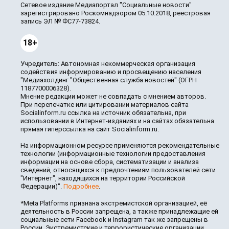
Сетевое издание Медиапортал "Социальные новости"
зарегистрировано Роскомнадзором 05.10.2018, реестровая
запись ЭЛ № ФС77-73824.
18+
Учредитель: Автономная некоммерческая организация
содействия информированию и просвещению населения
"Медиахолдинг "Общественная служба новостей" (ОГРН
1187700006328).
Мнение редакции может не совпадать с мнением авторов.
При перепечатке или цитировании материалов сайта
Socialinform.ru ссылка на источник обязательна, при
использовании в Интернет-изданиях и на сайтах обязательна
прямая гиперссылка на сайт Socialinform.ru.
На информационном ресурсе применяются рекомендательные
технологии (информационные технологии предоставления
информации на основе сбора, систематизации и анализа
сведений, относящихся к предпочтениям пользователей сети
"Интернет", находящихся на территории Российской
Федерации)".
Подробнее
.
*Meta Platforms признана экстремистской организацией, её
деятельность в России запрещена, а также принадлежащие ей
социальные сети Facebook и Instagram так же запрещены в
России. Экстремистские и террористические организации,