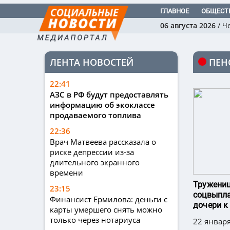
ГЛАВНОЕ
ОБЩЕСТ
06 августа 2026
/
Ч
ЛЕНТА НОВОСТЕЙ
ПЕН
22:41
АЗС в РФ будут предоставлять
информацию об экоклассе
продаваемого топлива
22:36
Врач Матвеева рассказала о
риске депрессии из-за
длительного экранного
времени
Тружениц
23:15
соцвыпла
Финансист Ермилова: деньги с
дочери к
карты умершего снять можно
только через нотариуса
22 января