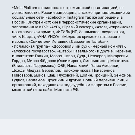
*Meta Platforms признана экстремистской организацией, её
деятельность в России запрещена, а также принадлежащие ей
социальные сети Facebook и Instagram так же запрещены в
России. Экстремистские и террористические организации,
запрещенные в РФ: «АУЕ», «Правый сектор», «Азов», «Украинская
повстанческая армия», «ИГИЛ» (ИГ, Исламское государство),
«Аль-Каида», «УНА-УНСО», «Меджлис крымско-татарского
народа», «Свидетели Иеговы», «Движение Талибан»,
«Исламская группа», «Добровольчий рух», «Чёрный комитет»,
«Мужское государство», «Штабы Навального» и другие. Перечень
иноагентов: Галкин, Моргенштерн, Дудь, Невзоров, Макаревич,
Гордон, Мирон Фёдоров (Оксимирон), Смольянинов, Монеточка
(Елизавета Гардымова), ФБК, Навальный, Голос Америки,
Дождь, Медуза, Верзилов, Толоконникова, Понасенков,
Пивоваров, Быков, Шац, Глуховский, Долин, Троицкий, Земфира,
Гудков, Варламов, Прусикин и другие. Полный перечень лиц и
организаций, находящихся под судебным запретом в России,
можно найти на сайте Минюста РФ.