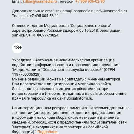
Email:
i.dbar@osnmedia.ru
Телефон:
+7 909 936-02-90
Дополнительные email:
reklama@osnmedia.ru
,
adv@osnmedia.ru
Телефон:
+7 495 004-56-11
Сетевое издание Медиапортал "Социальные новости"
зарегистрировано Роскомнадзором 05.10.2018, реестровая
запись ЭЛ № ФС77-73824.
18+
Учредитель: Автономная некоммерческая организация
содействия информированию и просвещению населения
"Медиахолдинг "Общественная служба новостей" (ОГРН
1187700006328).
Мнение редакции может не совпадать с мнением авторов.
При перепечатке или цитировании материалов сайта
Socialinform.ru ссылка на источник обязательна, при
использовании в Интернет-изданиях и на сайтах обязательна
прямая гиперссылка на сайт Socialinform.ru.
На информационном ресурсе применяются рекомендательные
технологии (информационные технологии предоставления
информации на основе сбора, систематизации и анализа
сведений, относящихся к предпочтениям пользователей сети
"Интернет", находящихся на территории Российской
Федерации)".
Подробнее
.