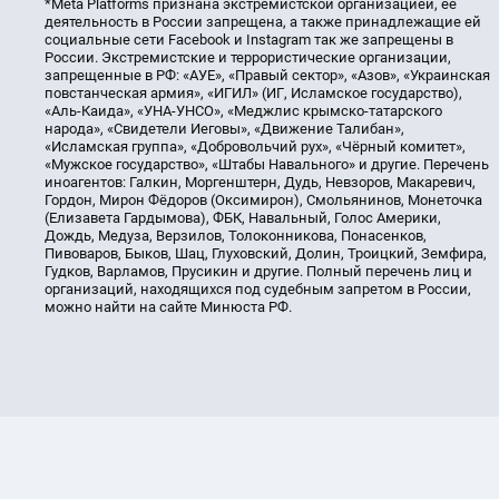
*Meta Platforms признана экстремистской организацией, её
деятельность в России запрещена, а также принадлежащие ей
социальные сети Facebook и Instagram так же запрещены в
России. Экстремистские и террористические организации,
запрещенные в РФ: «АУЕ», «Правый сектор», «Азов», «Украинская
повстанческая армия», «ИГИЛ» (ИГ, Исламское государство),
«Аль-Каида», «УНА-УНСО», «Меджлис крымско-татарского
народа», «Свидетели Иеговы», «Движение Талибан»,
«Исламская группа», «Добровольчий рух», «Чёрный комитет»,
«Мужское государство», «Штабы Навального» и другие. Перечень
иноагентов: Галкин, Моргенштерн, Дудь, Невзоров, Макаревич,
Гордон, Мирон Фёдоров (Оксимирон), Смольянинов, Монеточка
(Елизавета Гардымова), ФБК, Навальный, Голос Америки,
Дождь, Медуза, Верзилов, Толоконникова, Понасенков,
Пивоваров, Быков, Шац, Глуховский, Долин, Троицкий, Земфира,
Гудков, Варламов, Прусикин и другие. Полный перечень лиц и
организаций, находящихся под судебным запретом в России,
можно найти на сайте Минюста РФ.