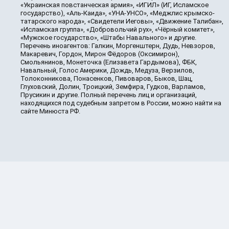
«Украинская повстанческая армия», «ИГИЛ» (ИГ, Исламское
государство), «Аль-Каида», «УНА-УНСО», «Меджлис крымско-
татарского народа», «Свидетели Иеговы», «Движение Талибан»,
«Исламская группа», «Добровольчий рух», «Чёрный комитет»,
«Мужское государство», «Штабы Навального» и другие.
Перечень иноагентов: Галкин, Моргенштерн, Дудь, Невзоров,
Макаревич, Гордон, Мирон Фёдоров (Оксимирон),
Смольянинов, Монеточка (Елизавета Гардымова), ФБК,
Навальный, Голос Америки, Дождь, Медуза, Верзилов,
Толоконникова, Понасенков, Пивоваров, Быков, Шац,
Глуховский, Долин, Троицкий, Земфира, Гудков, Варламов,
Прусикин и другие. Полный перечень лиц и организаций,
находящихся под судебным запретом в России, можно найти на
сайте Минюста РФ.