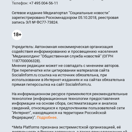
Телефон:
+7 495 004-56-11
Сетевое издание Медиапортал "Социальные новости"
зарегистрировано Роскомнадзором 05.10.2018, реестровая
запись ЭЛ № ФС77-73824.
18+
Учредитель: Автономная некоммерческая организация
содействия информированию и просвещению населения
"Медиахолдинг "Общественная служба новостей" (ОГРН
1187700006328).
Мнение редакции может не совпадать с мнением авторов.
При перепечатке или цитировании материалов сайта
Socialinform.ru ссылка на источник обязательна, при
использовании в Интернет-изданиях и на сайтах обязательна
прямая гиперссылка на сайт Socialinform.ru.
На информационном ресурсе применяются рекомендательные
технологии (информационные технологии предоставления
информации на основе сбора, систематизации и анализа
сведений, относящихся к предпочтениям пользователей сети
"Интернет", находящихся на территории Российской
Федерации)".
Подробнее
.
*Meta Platforms признана экстремистской организацией, её
деятельность в России запрещена, а также принадлежащие ей