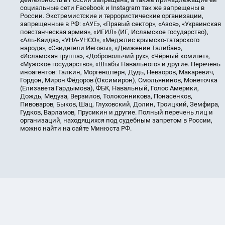
социальные сети Facebook и Instagram так же запрещены в
России. Экстремистские и террористические организации,
запрещенные в РФ: «АУЕ», «Правый сектор», «Азов», «Украинская
повстанческая армия», «ИГИЛ» (ИГ, Исламское государство),
«Аль-Каида», «УНА-УНСО», «Меджлис крымско-татарского
народа», «Свидетели Иеговы», «Движение Талибан»,
«Исламская группа», «Добровольчий рух», «Чёрный комитет»,
«Мужское государство», «Штабы Навального» и другие. Перечень
иноагентов: Галкин, Моргенштерн, Дудь, Невзоров, Макаревич,
Гордон, Мирон Фёдоров (Оксимирон), Смольянинов, Монеточка
(Елизавета Гардымова), ФБК, Навальный, Голос Америки,
Дождь, Медуза, Верзилов, Толоконникова, Понасенков,
Пивоваров, Быков, Шац, Глуховский, Долин, Троицкий, Земфира,
Гудков, Варламов, Прусикин и другие. Полный перечень лиц и
организаций, находящихся под судебным запретом в России,
можно найти на сайте Минюста РФ.