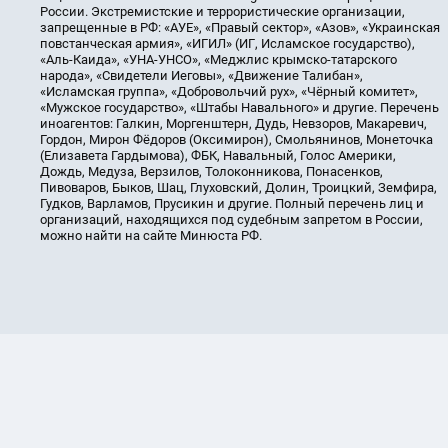
России. Экстремистские и террористические организации,
запрещенные в РФ: «АУЕ», «Правый сектор», «Азов», «Украинская
повстанческая армия», «ИГИЛ» (ИГ, Исламское государство),
«Аль-Каида», «УНА-УНСО», «Меджлис крымско-татарского
народа», «Свидетели Иеговы», «Движение Талибан»,
«Исламская группа», «Добровольчий рух», «Чёрный комитет»,
«Мужское государство», «Штабы Навального» и другие. Перечень
иноагентов: Галкин, Моргенштерн, Дудь, Невзоров, Макаревич,
Гордон, Мирон Фёдоров (Оксимирон), Смольянинов, Монеточка
(Елизавета Гардымова), ФБК, Навальный, Голос Америки,
Дождь, Медуза, Верзилов, Толоконникова, Понасенков,
Пивоваров, Быков, Шац, Глуховский, Долин, Троицкий, Земфира,
Гудков, Варламов, Прусикин и другие. Полный перечень лиц и
организаций, находящихся под судебным запретом в России,
можно найти на сайте Минюста РФ.