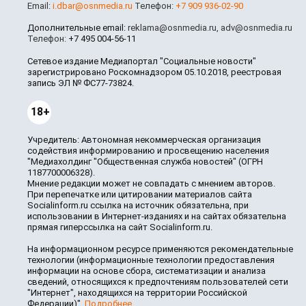
Email:
i.dbar@osnmedia.ru
Телефон:
+7 909 936-02-90
Дополнительные email:
reklama@osnmedia.ru
,
adv@osnmedia.ru
Телефон:
+7 495 004-56-11
Сетевое издание Медиапортал "Социальные новости"
зарегистрировано Роскомнадзором 05.10.2018, реестровая
запись ЭЛ № ФС77-73824.
18+
Учредитель: Автономная некоммерческая организация
содействия информированию и просвещению населения
"Медиахолдинг "Общественная служба новостей" (ОГРН
1187700006328).
Мнение редакции может не совпадать с мнением авторов.
При перепечатке или цитировании материалов сайта
Socialinform.ru ссылка на источник обязательна, при
использовании в Интернет-изданиях и на сайтах обязательна
прямая гиперссылка на сайт Socialinform.ru.
На информационном ресурсе применяются рекомендательные
технологии (информационные технологии предоставления
информации на основе сбора, систематизации и анализа
сведений, относящихся к предпочтениям пользователей сети
"Интернет", находящихся на территории Российской
Федерации)".
Подробнее
.