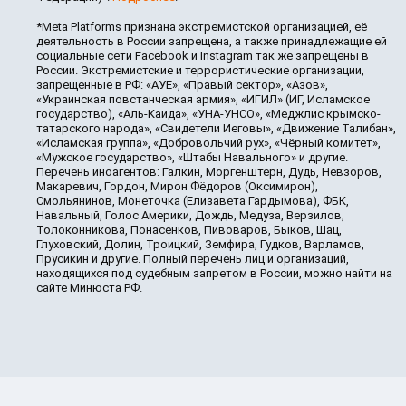
*Meta Platforms признана экстремистской организацией, её
деятельность в России запрещена, а также принадлежащие ей
социальные сети Facebook и Instagram так же запрещены в
России. Экстремистские и террористические организации,
запрещенные в РФ: «АУЕ», «Правый сектор», «Азов»,
«Украинская повстанческая армия», «ИГИЛ» (ИГ, Исламское
государство), «Аль-Каида», «УНА-УНСО», «Меджлис крымско-
татарского народа», «Свидетели Иеговы», «Движение Талибан»,
«Исламская группа», «Добровольчий рух», «Чёрный комитет»,
«Мужское государство», «Штабы Навального» и другие.
Перечень иноагентов: Галкин, Моргенштерн, Дудь, Невзоров,
Макаревич, Гордон, Мирон Фёдоров (Оксимирон),
Смольянинов, Монеточка (Елизавета Гардымова), ФБК,
Навальный, Голос Америки, Дождь, Медуза, Верзилов,
Толоконникова, Понасенков, Пивоваров, Быков, Шац,
Глуховский, Долин, Троицкий, Земфира, Гудков, Варламов,
Прусикин и другие. Полный перечень лиц и организаций,
находящихся под судебным запретом в России, можно найти на
сайте Минюста РФ.