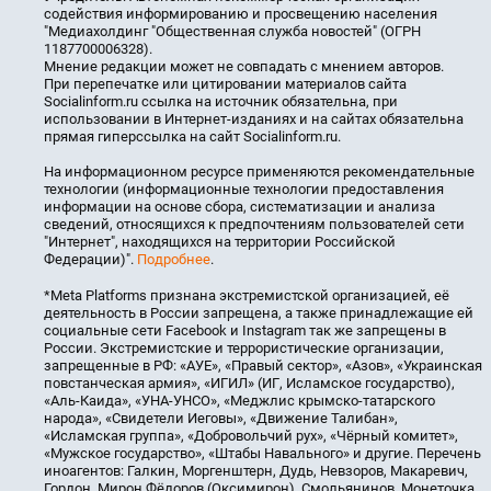
содействия информированию и просвещению населения
"Медиахолдинг "Общественная служба новостей" (ОГРН
1187700006328).
Мнение редакции может не совпадать с мнением авторов.
При перепечатке или цитировании материалов сайта
Socialinform.ru ссылка на источник обязательна, при
использовании в Интернет-изданиях и на сайтах обязательна
прямая гиперссылка на сайт Socialinform.ru.
На информационном ресурсе применяются рекомендательные
технологии (информационные технологии предоставления
информации на основе сбора, систематизации и анализа
сведений, относящихся к предпочтениям пользователей сети
"Интернет", находящихся на территории Российской
Федерации)".
Подробнее
.
*Meta Platforms признана экстремистской организацией, её
деятельность в России запрещена, а также принадлежащие ей
социальные сети Facebook и Instagram так же запрещены в
России. Экстремистские и террористические организации,
запрещенные в РФ: «АУЕ», «Правый сектор», «Азов», «Украинская
повстанческая армия», «ИГИЛ» (ИГ, Исламское государство),
«Аль-Каида», «УНА-УНСО», «Меджлис крымско-татарского
народа», «Свидетели Иеговы», «Движение Талибан»,
«Исламская группа», «Добровольчий рух», «Чёрный комитет»,
«Мужское государство», «Штабы Навального» и другие. Перечень
иноагентов: Галкин, Моргенштерн, Дудь, Невзоров, Макаревич,
Гордон, Мирон Фёдоров (Оксимирон), Смольянинов, Монеточка