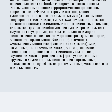
социальные сети Facebook и Instagram так же запрещены в
России. Экстремистские и террористические организации,
запрещенные в РФ: «АУЕ», «Правый сектор», «Азов»,
«Украинская повстанческая армия», «ИГИЛ» (ИГ, Исламское
государство), «Аль-Каида», «УНА-УНСО», «Меджлис крымско-
татарского народа», «Свидетели Иеговы», «Движение Талибан»,
«Исламская группа», «Добровольчий рух», «Чёрный комитет»,
«Мужское государство», «Штабы Навального» и другие.
Перечень иноагентов: Галкин, Моргенштерн, Дудь, Невзоров,
Макаревич, Гордон, Мирон Фёдоров (Оксимирон),
Смольянинов, Монеточка (Елизавета Гардымова), ФБК,
Навальный, Голос Америки, Дождь, Медуза, Верзилов,
Толоконникова, Понасенков, Пивоваров, Быков, Шац,
Глуховский, Долин, Троицкий, Земфира, Гудков, Варламов,
Прусикин и другие. Полный перечень лиц и организаций,
находящихся под судебным запретом в России, можно найти на
сайте Минюста РФ.