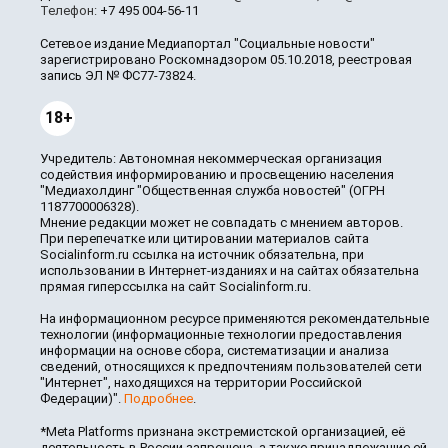
Телефон:
+7 495 004-56-11
Сетевое издание Медиапортал "Социальные новости"
зарегистрировано Роскомнадзором 05.10.2018, реестровая
запись ЭЛ № ФС77-73824.
18+
Учредитель: Автономная некоммерческая организация
содействия информированию и просвещению населения
"Медиахолдинг "Общественная служба новостей" (ОГРН
1187700006328).
Мнение редакции может не совпадать с мнением авторов.
При перепечатке или цитировании материалов сайта
Socialinform.ru ссылка на источник обязательна, при
использовании в Интернет-изданиях и на сайтах обязательна
прямая гиперссылка на сайт Socialinform.ru.
На информационном ресурсе применяются рекомендательные
технологии (информационные технологии предоставления
информации на основе сбора, систематизации и анализа
сведений, относящихся к предпочтениям пользователей сети
"Интернет", находящихся на территории Российской
Федерации)".
Подробнее
.
*Meta Platforms признана экстремистской организацией, её
деятельность в России запрещена, а также принадлежащие ей