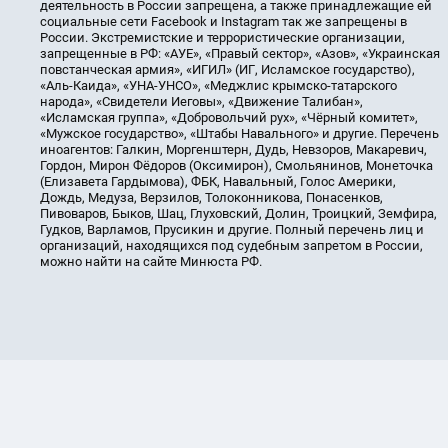
деятельность в России запрещена, а также принадлежащие ей
социальные сети Facebook и Instagram так же запрещены в
России. Экстремистские и террористические организации,
запрещенные в РФ: «АУЕ», «Правый сектор», «Азов», «Украинская
повстанческая армия», «ИГИЛ» (ИГ, Исламское государство),
«Аль-Каида», «УНА-УНСО», «Меджлис крымско-татарского
народа», «Свидетели Иеговы», «Движение Талибан»,
«Исламская группа», «Добровольчий рух», «Чёрный комитет»,
«Мужское государство», «Штабы Навального» и другие. Перечень
иноагентов: Галкин, Моргенштерн, Дудь, Невзоров, Макаревич,
Гордон, Мирон Фёдоров (Оксимирон), Смольянинов, Монеточка
(Елизавета Гардымова), ФБК, Навальный, Голос Америки,
Дождь, Медуза, Верзилов, Толоконникова, Понасенков,
Пивоваров, Быков, Шац, Глуховский, Долин, Троицкий, Земфира,
Гудков, Варламов, Прусикин и другие. Полный перечень лиц и
организаций, находящихся под судебным запретом в России,
можно найти на сайте Минюста РФ.