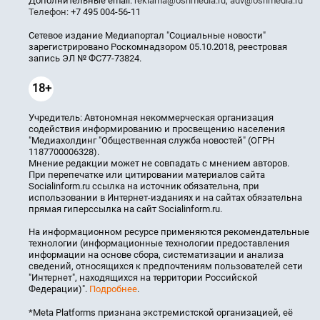
Дополнительные email:
reklama@osnmedia.ru
,
adv@osnmedia.ru
Телефон:
+7 495 004-56-11
Сетевое издание Медиапортал "Социальные новости"
зарегистрировано Роскомнадзором 05.10.2018, реестровая
запись ЭЛ № ФС77-73824.
18+
Учредитель: Автономная некоммерческая организация
содействия информированию и просвещению населения
"Медиахолдинг "Общественная служба новостей" (ОГРН
1187700006328).
Мнение редакции может не совпадать с мнением авторов.
При перепечатке или цитировании материалов сайта
Socialinform.ru ссылка на источник обязательна, при
использовании в Интернет-изданиях и на сайтах обязательна
прямая гиперссылка на сайт Socialinform.ru.
На информационном ресурсе применяются рекомендательные
технологии (информационные технологии предоставления
информации на основе сбора, систематизации и анализа
сведений, относящихся к предпочтениям пользователей сети
"Интернет", находящихся на территории Российской
Федерации)".
Подробнее
.
*Meta Platforms признана экстремистской организацией, её