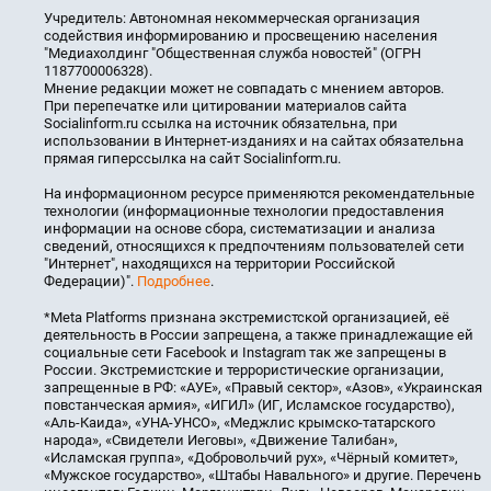
Учредитель: Автономная некоммерческая организация
содействия информированию и просвещению населения
"Медиахолдинг "Общественная служба новостей" (ОГРН
1187700006328).
Мнение редакции может не совпадать с мнением авторов.
При перепечатке или цитировании материалов сайта
Socialinform.ru ссылка на источник обязательна, при
использовании в Интернет-изданиях и на сайтах обязательна
прямая гиперссылка на сайт Socialinform.ru.
На информационном ресурсе применяются рекомендательные
технологии (информационные технологии предоставления
информации на основе сбора, систематизации и анализа
сведений, относящихся к предпочтениям пользователей сети
"Интернет", находящихся на территории Российской
Федерации)".
Подробнее
.
*Meta Platforms признана экстремистской организацией, её
деятельность в России запрещена, а также принадлежащие ей
социальные сети Facebook и Instagram так же запрещены в
России. Экстремистские и террористические организации,
запрещенные в РФ: «АУЕ», «Правый сектор», «Азов», «Украинская
повстанческая армия», «ИГИЛ» (ИГ, Исламское государство),
«Аль-Каида», «УНА-УНСО», «Меджлис крымско-татарского
народа», «Свидетели Иеговы», «Движение Талибан»,
«Исламская группа», «Добровольчий рух», «Чёрный комитет»,
«Мужское государство», «Штабы Навального» и другие. Перечень