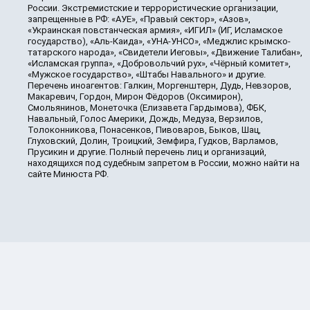
России. Экстремистские и террористические организации,
запрещенные в РФ: «АУЕ», «Правый сектор», «Азов»,
«Украинская повстанческая армия», «ИГИЛ» (ИГ, Исламское
государство), «Аль-Каида», «УНА-УНСО», «Меджлис крымско-
татарского народа», «Свидетели Иеговы», «Движение Талибан»,
«Исламская группа», «Добровольчий рух», «Чёрный комитет»,
«Мужское государство», «Штабы Навального» и другие.
Перечень иноагентов: Галкин, Моргенштерн, Дудь, Невзоров,
Макаревич, Гордон, Мирон Фёдоров (Оксимирон),
Смольянинов, Монеточка (Елизавета Гардымова), ФБК,
Навальный, Голос Америки, Дождь, Медуза, Верзилов,
Толоконникова, Понасенков, Пивоваров, Быков, Шац,
Глуховский, Долин, Троицкий, Земфира, Гудков, Варламов,
Прусикин и другие. Полный перечень лиц и организаций,
находящихся под судебным запретом в России, можно найти на
сайте Минюста РФ.