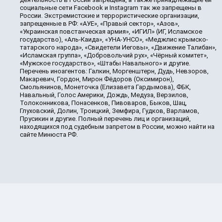
социальные сети Facebook и Instagram так же запрещены в
России. Экстремистские и террористические организации,
запрещенные в РФ: «АУЕ», «Правый сектор», «Азов»,
«Украинская повстанческая армия», «ИГИЛ» (ИГ, Исламское
государство), «Аль-Каида», «УНА-УНСО», «Меджлис крымско-
татарского народа», «Свидетели Иеговы», «Движение Талибан»,
«Исламская группа», «Добровольчий рух», «Чёрный комитет»,
«Мужское государство», «Штабы Навального» и другие.
Перечень иноагентов: Галкин, Моргенштерн, Дудь, Невзоров,
Макаревич, Гордон, Мирон Фёдоров (Оксимирон),
Смольянинов, Монеточка (Елизавета Гардымова), ФБК,
Навальный, Голос Америки, Дождь, Медуза, Верзилов,
Толоконникова, Понасенков, Пивоваров, Быков, Шац,
Глуховский, Долин, Троицкий, Земфира, Гудков, Варламов,
Прусикин и другие. Полный перечень лиц и организаций,
находящихся под судебным запретом в России, можно найти на
сайте Минюста РФ.