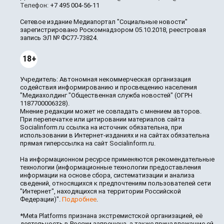
Телефон:
+7 495 004-56-11
Сетевое издание Медиапортал "Социальные новости"
зарегистрировано Роскомнадзором 05.10.2018, реестровая
запись ЭЛ № ФС77-73824.
18+
Учредитель: Автономная некоммерческая организация
содействия информированию и просвещению населения
"Медиахолдинг "Общественная служба новостей" (ОГРН
1187700006328).
Мнение редакции может не совпадать с мнением авторов.
При перепечатке или цитировании материалов сайта
Socialinform.ru ссылка на источник обязательна, при
использовании в Интернет-изданиях и на сайтах обязательна
прямая гиперссылка на сайт Socialinform.ru.
На информационном ресурсе применяются рекомендательные
технологии (информационные технологии предоставления
информации на основе сбора, систематизации и анализа
сведений, относящихся к предпочтениям пользователей сети
"Интернет", находящихся на территории Российской
Федерации)".
Подробнее
.
*Meta Platforms признана экстремистской организацией, её
деятельность в России запрещена, а также принадлежащие ей