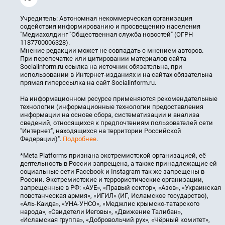
Учредитель: Автономная некоммерческая организация
содействия информированию и просвещению населения
"Медиахолдинг "Общественная служба новостей" (ОГРН
1187700006328).
Мнение редакции может не совпадать с мнением авторов.
При перепечатке или цитировании материалов сайта
Socialinform.ru ссылка на источник обязательна, при
использовании в Интернет-изданиях и на сайтах обязательна
прямая гиперссылка на сайт Socialinform.ru.
На информационном ресурсе применяются рекомендательные
технологии (информационные технологии предоставления
информации на основе сбора, систематизации и анализа
сведений, относящихся к предпочтениям пользователей сети
"Интернет", находящихся на территории Российской
Федерации)".
Подробнее
.
*Meta Platforms признана экстремистской организацией, её
деятельность в России запрещена, а также принадлежащие ей
социальные сети Facebook и Instagram так же запрещены в
России. Экстремистские и террористические организации,
запрещенные в РФ: «АУЕ», «Правый сектор», «Азов», «Украинская
повстанческая армия», «ИГИЛ» (ИГ, Исламское государство),
«Аль-Каида», «УНА-УНСО», «Меджлис крымско-татарского
народа», «Свидетели Иеговы», «Движение Талибан»,
«Исламская группа», «Добровольчий рух», «Чёрный комитет»,