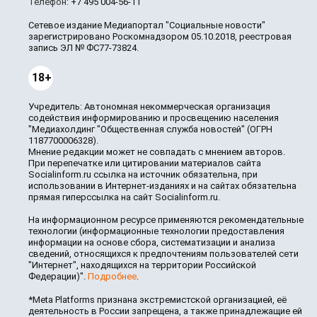
Телефон:
+7 495 004-56-11
Сетевое издание Медиапортал "Социальные новости"
зарегистрировано Роскомнадзором 05.10.2018, реестровая
запись ЭЛ № ФС77-73824.
18+
Учредитель: Автономная некоммерческая организация
содействия информированию и просвещению населения
"Медиахолдинг "Общественная служба новостей" (ОГРН
1187700006328).
Мнение редакции может не совпадать с мнением авторов.
При перепечатке или цитировании материалов сайта
Socialinform.ru ссылка на источник обязательна, при
использовании в Интернет-изданиях и на сайтах обязательна
прямая гиперссылка на сайт Socialinform.ru.
На информационном ресурсе применяются рекомендательные
технологии (информационные технологии предоставления
информации на основе сбора, систематизации и анализа
сведений, относящихся к предпочтениям пользователей сети
"Интернет", находящихся на территории Российской
Федерации)".
Подробнее
.
*Meta Platforms признана экстремистской организацией, её
деятельность в России запрещена, а также принадлежащие ей