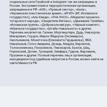
социальные сети Facebook и Instagram так же запрещены в
России. Экстремистские и террористические организации,
запрещенные в РФ: «АУЕ», «Правый сектор», «Азов»,
«Украинская повстанческая армия», «ИГИЛ» (ИГ, Исламское
государство), «Аль-Каида», «УНА-УНСО», «Меджлис крымско-
татарского народа», «Свидетели Иеговы», «Движение Талибан»,
«Исламская группа», «Добровольчий рух», «Чёрный комитет»,
«Мужское государство», «Штабы Навального» и другие.
Перечень иноагентов: Галкин, Моргенштерн, Дудь, Невзоров,
Макаревич, Гордон, Мирон Фёдоров (Оксимирон),
Смольянинов, Монеточка (Елизавета Гардымова), ФБК,
Навальный, Голос Америки, Дождь, Медуза, Верзилов,
Толоконникова, Понасенков, Пивоваров, Быков, Шац,
Глуховский, Долин, Троицкий, Земфира, Гудков, Варламов,
Прусикин и другие. Полный перечень лиц и организаций,
находящихся под судебным запретом в России, можно найти на
сайте Минюста РФ.