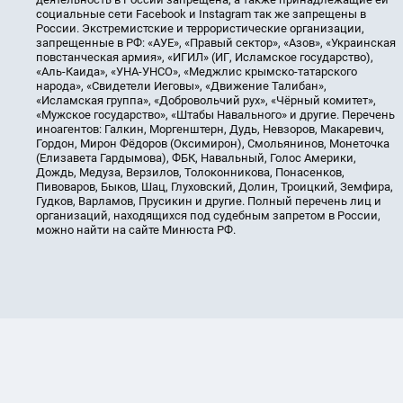
социальные сети Facebook и Instagram так же запрещены в
России. Экстремистские и террористические организации,
запрещенные в РФ: «АУЕ», «Правый сектор», «Азов», «Украинская
повстанческая армия», «ИГИЛ» (ИГ, Исламское государство),
«Аль-Каида», «УНА-УНСО», «Меджлис крымско-татарского
народа», «Свидетели Иеговы», «Движение Талибан»,
«Исламская группа», «Добровольчий рух», «Чёрный комитет»,
«Мужское государство», «Штабы Навального» и другие. Перечень
иноагентов: Галкин, Моргенштерн, Дудь, Невзоров, Макаревич,
Гордон, Мирон Фёдоров (Оксимирон), Смольянинов, Монеточка
(Елизавета Гардымова), ФБК, Навальный, Голос Америки,
Дождь, Медуза, Верзилов, Толоконникова, Понасенков,
Пивоваров, Быков, Шац, Глуховский, Долин, Троицкий, Земфира,
Гудков, Варламов, Прусикин и другие. Полный перечень лиц и
организаций, находящихся под судебным запретом в России,
можно найти на сайте Минюста РФ.