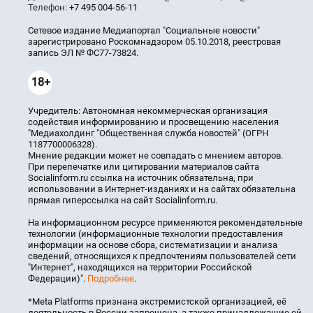
Телефон:
+7 495 004-56-11
Сетевое издание Медиапортал "Социальные новости"
зарегистрировано Роскомнадзором 05.10.2018, реестровая
запись ЭЛ № ФС77-73824.
18+
Учредитель: Автономная некоммерческая организация
содействия информированию и просвещению населения
"Медиахолдинг "Общественная служба новостей" (ОГРН
1187700006328).
Мнение редакции может не совпадать с мнением авторов.
При перепечатке или цитировании материалов сайта
Socialinform.ru ссылка на источник обязательна, при
использовании в Интернет-изданиях и на сайтах обязательна
прямая гиперссылка на сайт Socialinform.ru.
На информационном ресурсе применяются рекомендательные
технологии (информационные технологии предоставления
информации на основе сбора, систематизации и анализа
сведений, относящихся к предпочтениям пользователей сети
"Интернет", находящихся на территории Российской
Федерации)".
Подробнее
.
*Meta Platforms признана экстремистской организацией, её
деятельность в России запрещена, а также принадлежащие ей