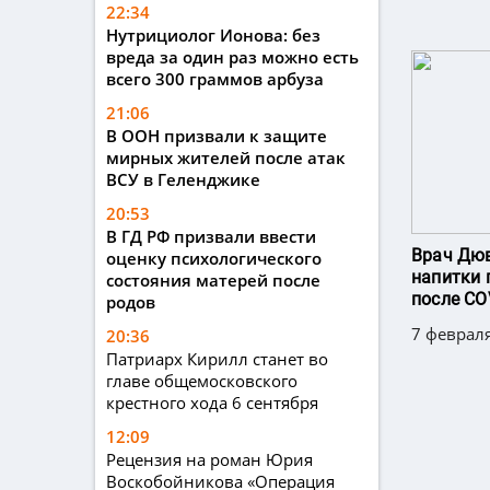
22:34
Нутрициолог Ионова: без
вреда за один раз можно есть
всего 300 граммов арбуза
21:06
В ООН призвали к защите
мирных жителей после атак
ВСУ в Геленджике
20:53
В ГД РФ призвали ввести
Врач Дюв
оценку психологического
напитки 
состояния матерей после
после CO
родов
7 февраля
20:36
Патриарх Кирилл станет во
главе общемосковского
крестного хода 6 сентября
12:09
Рецензия на роман Юрия
Воскобойникова «Операция