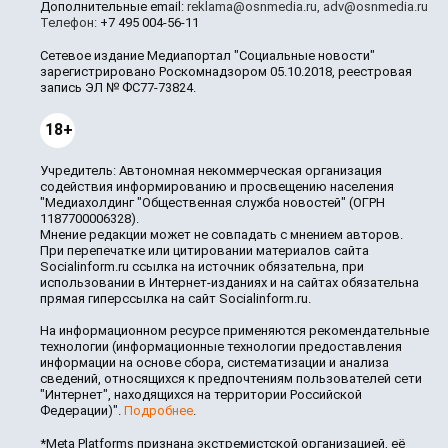
Дополнительные email:
reklama@osnmedia.ru
,
adv@osnmedia.ru
Телефон:
+7 495 004-56-11
Сетевое издание Медиапортал "Социальные новости"
зарегистрировано Роскомнадзором 05.10.2018, реестровая
запись ЭЛ № ФС77-73824.
18+
Учредитель: Автономная некоммерческая организация
содействия информированию и просвещению населения
"Медиахолдинг "Общественная служба новостей" (ОГРН
1187700006328).
Мнение редакции может не совпадать с мнением авторов.
При перепечатке или цитировании материалов сайта
Socialinform.ru ссылка на источник обязательна, при
использовании в Интернет-изданиях и на сайтах обязательна
прямая гиперссылка на сайт Socialinform.ru.
На информационном ресурсе применяются рекомендательные
технологии (информационные технологии предоставления
информации на основе сбора, систематизации и анализа
сведений, относящихся к предпочтениям пользователей сети
"Интернет", находящихся на территории Российской
Федерации)".
Подробнее
.
*Meta Platforms признана экстремистской организацией, её