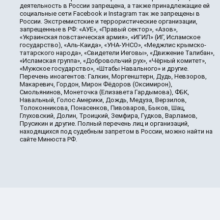
деятельность в России запрещена, а также принадлежащие ей
социальные сети Facebook и Instagram так же запрещены в
России. Экстремистские и террористические организации,
запрещенные в РФ: «АУЕ», «Правый сектор», «Азов»,
«Украинская повстанческая армия», «ИГИЛ» (ИГ, Исламское
государство), «Аль-Каида», «УНА-УНСО», «Меджлис крымско-
татарского народа», «Свидетели Иеговы», «Движение Талибан»,
«Исламская группа», «Добровольчий рух», «Чёрный комитет»,
«Мужское государство», «Штабы Навального» и другие.
Перечень иноагентов: Галкин, Моргенштерн, Дудь, Невзоров,
Макаревич, Гордон, Мирон Фёдоров (Оксимирон),
Смольянинов, Монеточка (Елизавета Гардымова), ФБК,
Навальный, Голос Америки, Дождь, Медуза, Верзилов,
Толоконникова, Понасенков, Пивоваров, Быков, Шац,
Глуховский, Долин, Троицкий, Земфира, Гудков, Варламов,
Прусикин и другие. Полный перечень лиц и организаций,
находящихся под судебным запретом в России, можно найти на
сайте Минюста РФ.