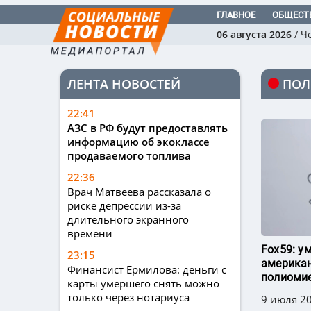
ГЛАВНОЕ
ОБЩЕСТ
06 августа 2026
/
Ч
ЛЕНТА НОВОСТЕЙ
ПОЛ
22:41
АЗС в РФ будут предоставлять
информацию об экоклассе
продаваемого топлива
22:36
Врач Матвеева рассказала о
риске депрессии из-за
длительного экранного
времени
Fox59: у
23:15
американ
Финансист Ермилова: деньги с
полиоми
карты умершего снять можно
только через нотариуса
9 июля 20