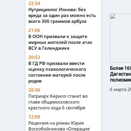
22:34
Нутрициолог Ионова: без
вреда за один раз можно есть
всего 300 граммов арбуза
21:06
В ООН призвали к защите
мирных жителей после атак
ВСУ в Геленджике
20:53
В ГД РФ призвали ввести
Более 16
оценку психологического
Дагестан
состояния матерей после
полиоми
родов
6 марта 2
20:36
Патриарх Кирилл станет во
главе общемосковского
крестного хода 6 сентября
12:09
Рецензия на роман Юрия
Воскобойникова «Операция