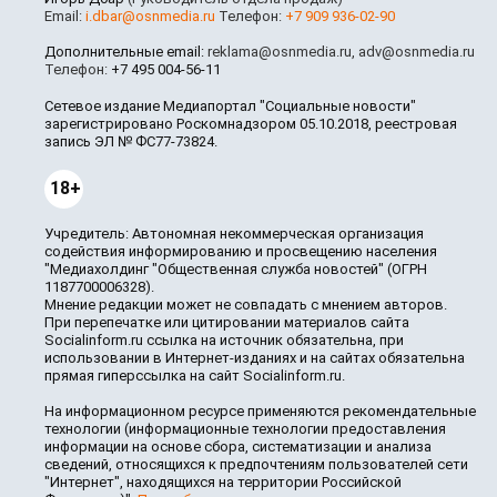
Email:
i.dbar@osnmedia.ru
Телефон:
+7 909 936-02-90
Дополнительные email:
reklama@osnmedia.ru
,
adv@osnmedia.ru
Телефон:
+7 495 004-56-11
Сетевое издание Медиапортал "Социальные новости"
зарегистрировано Роскомнадзором 05.10.2018, реестровая
запись ЭЛ № ФС77-73824.
18+
Учредитель: Автономная некоммерческая организация
содействия информированию и просвещению населения
"Медиахолдинг "Общественная служба новостей" (ОГРН
1187700006328).
Мнение редакции может не совпадать с мнением авторов.
При перепечатке или цитировании материалов сайта
Socialinform.ru ссылка на источник обязательна, при
использовании в Интернет-изданиях и на сайтах обязательна
прямая гиперссылка на сайт Socialinform.ru.
На информационном ресурсе применяются рекомендательные
технологии (информационные технологии предоставления
информации на основе сбора, систематизации и анализа
сведений, относящихся к предпочтениям пользователей сети
"Интернет", находящихся на территории Российской