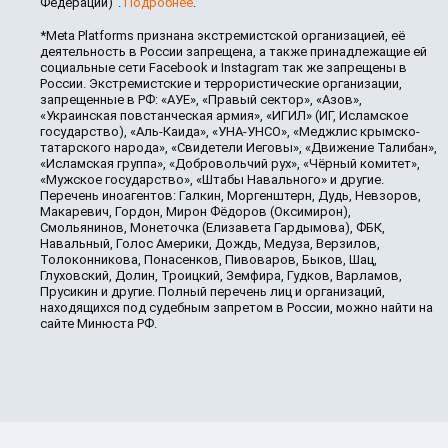
Федерации)".
Подробнее
.
*Meta Platforms признана экстремистской организацией, её
деятельность в России запрещена, а также принадлежащие ей
социальные сети Facebook и Instagram так же запрещены в
России. Экстремистские и террористические организации,
запрещенные в РФ: «АУЕ», «Правый сектор», «Азов»,
«Украинская повстанческая армия», «ИГИЛ» (ИГ, Исламское
государство), «Аль-Каида», «УНА-УНСО», «Меджлис крымско-
татарского народа», «Свидетели Иеговы», «Движение Талибан»,
«Исламская группа», «Добровольчий рух», «Чёрный комитет»,
«Мужское государство», «Штабы Навального» и другие.
Перечень иноагентов: Галкин, Моргенштерн, Дудь, Невзоров,
Макаревич, Гордон, Мирон Фёдоров (Оксимирон),
Смольянинов, Монеточка (Елизавета Гардымова), ФБК,
Навальный, Голос Америки, Дождь, Медуза, Верзилов,
Толоконникова, Понасенков, Пивоваров, Быков, Шац,
Глуховский, Долин, Троицкий, Земфира, Гудков, Варламов,
Прусикин и другие. Полный перечень лиц и организаций,
находящихся под судебным запретом в России, можно найти на
сайте Минюста РФ.