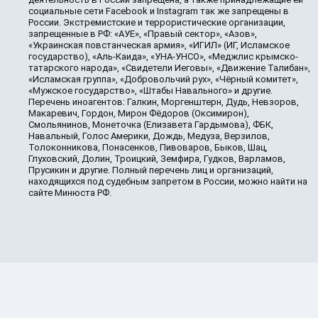
социальные сети Facebook и Instagram так же запрещены в
России. Экстремистские и террористические организации,
запрещенные в РФ: «АУЕ», «Правый сектор», «Азов»,
«Украинская повстанческая армия», «ИГИЛ» (ИГ, Исламское
государство), «Аль-Каида», «УНА-УНСО», «Меджлис крымско-
татарского народа», «Свидетели Иеговы», «Движение Талибан»,
«Исламская группа», «Добровольчий рух», «Чёрный комитет»,
«Мужское государство», «Штабы Навального» и другие.
Перечень иноагентов: Галкин, Моргенштерн, Дудь, Невзоров,
Макаревич, Гордон, Мирон Фёдоров (Оксимирон),
Смольянинов, Монеточка (Елизавета Гардымова), ФБК,
Навальный, Голос Америки, Дождь, Медуза, Верзилов,
Толоконникова, Понасенков, Пивоваров, Быков, Шац,
Глуховский, Долин, Троицкий, Земфира, Гудков, Варламов,
Прусикин и другие. Полный перечень лиц и организаций,
находящихся под судебным запретом в России, можно найти на
сайте Минюста РФ.