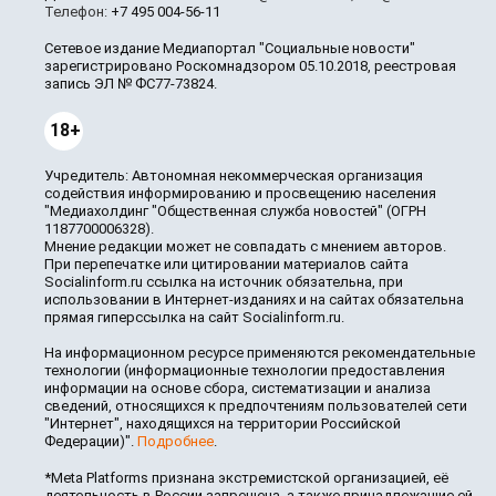
Телефон:
+7 495 004-56-11
Сетевое издание Медиапортал "Социальные новости"
зарегистрировано Роскомнадзором 05.10.2018, реестровая
запись ЭЛ № ФС77-73824.
18+
Учредитель: Автономная некоммерческая организация
содействия информированию и просвещению населения
"Медиахолдинг "Общественная служба новостей" (ОГРН
1187700006328).
Мнение редакции может не совпадать с мнением авторов.
При перепечатке или цитировании материалов сайта
Socialinform.ru ссылка на источник обязательна, при
использовании в Интернет-изданиях и на сайтах обязательна
прямая гиперссылка на сайт Socialinform.ru.
На информационном ресурсе применяются рекомендательные
технологии (информационные технологии предоставления
информации на основе сбора, систематизации и анализа
сведений, относящихся к предпочтениям пользователей сети
"Интернет", находящихся на территории Российской
Федерации)".
Подробнее
.
*Meta Platforms признана экстремистской организацией, её
деятельность в России запрещена, а также принадлежащие ей