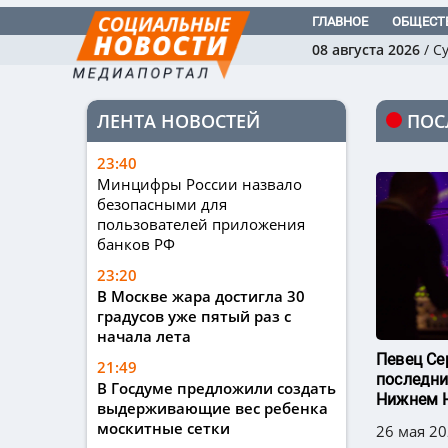
ГЛАВНОЕ
ОБЩЕСТ
08 августа 2026
/
С
ЛЕНТА НОВОСТЕЙ
ПОС
23:40
Минцифры России назвало
безопасными для
пользователей приложения
банков РФ
23:20
В Москве жара достигла 30
градусов уже пятый раз с
начала лета
Певец Се
21:49
последни
В Госдуме предложили создать
Нижнем 
выдерживающие вес ребенка
москитные сетки
26 мая 20