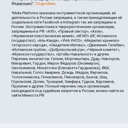
Федерации)".
Подробнее
.
*Meta Platforms признана экстремистской организацией, её
деятельность в России запрещена, а также принадлежащие ей
социальные сети Facebook и Instagram так же запрещены в
России. Экстремистские и террористические организации,
запрещенные в РФ: «АУЕ», «Правый сектор», «Азов»,
«Украинская повстанческая армия», «ИГИЛ» (ИГ, Исламское
государство), «Аль-Каида», «УНА-УНСО», «Меджлис крымско-
татарского народа», «Свидетели Иеговы», «Движение Талибан»,
«Исламская группа», «Добровольчий рух», «Чёрный комитет»,
«Мужское государство», «Штабы Навального» и другие.
Перечень иноагентов: Галкин, Моргенштерн, Дудь, Невзоров,
Макаревич, Гордон, Мирон Фёдоров (Оксимирон),
Смольянинов, Монеточка (Елизавета Гардымова), ФБК,
Навальный, Голос Америки, Дождь, Медуза, Верзилов,
Толоконникова, Понасенков, Пивоваров, Быков, Шац,
Глуховский, Долин, Троицкий, Земфира, Гудков, Варламов,
Прусикин и другие. Полный перечень лиц и организаций,
находящихся под судебным запретом в России, можно найти на
сайте Минюста РФ.