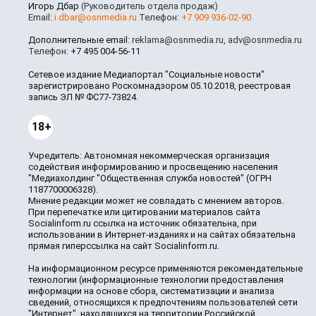
Игорь Дбар
(Руководитель отдела продаж)
Email:
i.dbar@osnmedia.ru
Телефон:
+7 909 936-02-90
Дополнительные email:
reklama@osnmedia.ru
,
adv@osnmedia.ru
Телефон:
+7 495 004-56-11
Сетевое издание Медиапортал "Социальные новости"
зарегистрировано Роскомнадзором 05.10.2018, реестровая
запись ЭЛ № ФС77-73824.
18+
Учредитель: Автономная некоммерческая организация
содействия информированию и просвещению населения
"Медиахолдинг "Общественная служба новостей" (ОГРН
1187700006328).
Мнение редакции может не совпадать с мнением авторов.
При перепечатке или цитировании материалов сайта
Socialinform.ru ссылка на источник обязательна, при
использовании в Интернет-изданиях и на сайтах обязательна
прямая гиперссылка на сайт Socialinform.ru.
На информационном ресурсе применяются рекомендательные
технологии (информационные технологии предоставления
информации на основе сбора, систематизации и анализа
сведений, относящихся к предпочтениям пользователей сети
"Интернет", находящихся на территории Российской