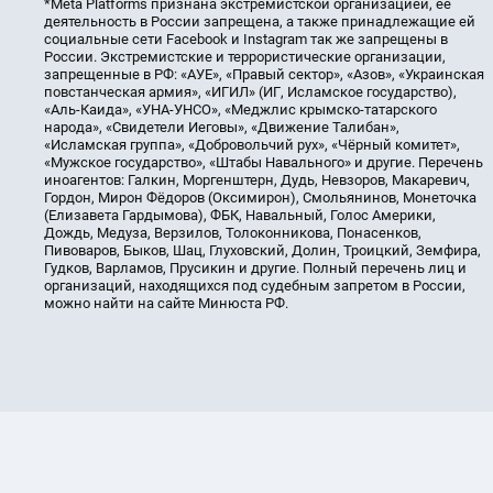
*Meta Platforms признана экстремистской организацией, её
деятельность в России запрещена, а также принадлежащие ей
социальные сети Facebook и Instagram так же запрещены в
России. Экстремистские и террористические организации,
запрещенные в РФ: «АУЕ», «Правый сектор», «Азов», «Украинская
повстанческая армия», «ИГИЛ» (ИГ, Исламское государство),
«Аль-Каида», «УНА-УНСО», «Меджлис крымско-татарского
народа», «Свидетели Иеговы», «Движение Талибан»,
«Исламская группа», «Добровольчий рух», «Чёрный комитет»,
«Мужское государство», «Штабы Навального» и другие. Перечень
иноагентов: Галкин, Моргенштерн, Дудь, Невзоров, Макаревич,
Гордон, Мирон Фёдоров (Оксимирон), Смольянинов, Монеточка
(Елизавета Гардымова), ФБК, Навальный, Голос Америки,
Дождь, Медуза, Верзилов, Толоконникова, Понасенков,
Пивоваров, Быков, Шац, Глуховский, Долин, Троицкий, Земфира,
Гудков, Варламов, Прусикин и другие. Полный перечень лиц и
организаций, находящихся под судебным запретом в России,
можно найти на сайте Минюста РФ.