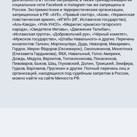
социальные сети Facebook и Instagram так же запрещены в
России. Экстремистские и террористические организации,
запрещенные в РФ: «АУЕ», «Правый сектор», «Азов», «Украинская
повстанческая армия», «ИГИЛ» (ИГ, Исламское государство),
«Аль-Каида», «УНА-УНСО», «Меджлис крымско-татарского
народа», «Свидетели Иеговы», «Движение Талибан»,
«Исламская группа», «Добровольчий рух», «Чёрный комитет»,
«Мужское государство», «Штабы Навального» и другие. Перечень
иноагентов: Галкин, Моргенштерн, Дудь, Невзоров, Макаревич,
Гордон, Мирон Фёдоров (Оксимирон), Смольянинов, Монеточка
(Елизавета Гардымова), ФБК, Навальный, Голос Америки,
Дождь, Медуза, Верзилов, Толоконникова, Понасенков,
Пивоваров, Быков, Шац, Глуховский, Долин, Троицкий, Земфира,
Гудков, Варламов, Прусикин и другие. Полный перечень лиц и
организаций, находящихся под судебным запретом в России,
можно найти на сайте Минюста РФ.