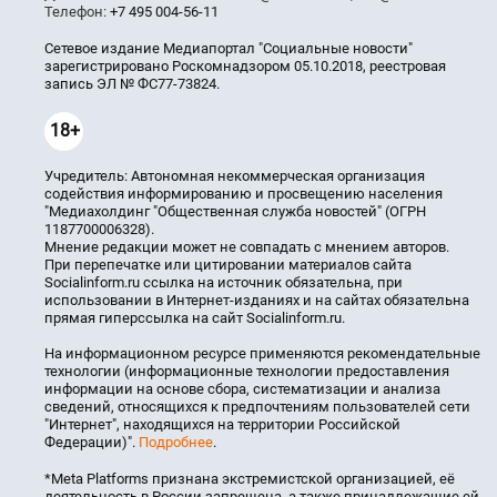
Телефон:
+7 495 004-56-11
Сетевое издание Медиапортал "Социальные новости"
зарегистрировано Роскомнадзором 05.10.2018, реестровая
запись ЭЛ № ФС77-73824.
18+
Учредитель: Автономная некоммерческая организация
содействия информированию и просвещению населения
"Медиахолдинг "Общественная служба новостей" (ОГРН
1187700006328).
Мнение редакции может не совпадать с мнением авторов.
При перепечатке или цитировании материалов сайта
Socialinform.ru ссылка на источник обязательна, при
использовании в Интернет-изданиях и на сайтах обязательна
прямая гиперссылка на сайт Socialinform.ru.
На информационном ресурсе применяются рекомендательные
технологии (информационные технологии предоставления
информации на основе сбора, систематизации и анализа
сведений, относящихся к предпочтениям пользователей сети
"Интернет", находящихся на территории Российской
Федерации)".
Подробнее
.
*Meta Platforms признана экстремистской организацией, её
деятельность в России запрещена, а также принадлежащие ей