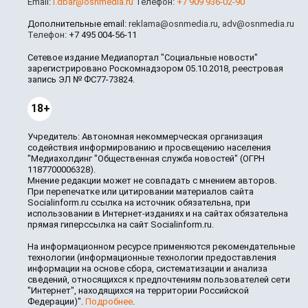
Email:
i.dbar@osnmedia.ru
Телефон:
+7 909 936-02-90
Дополнительные email:
reklama@osnmedia.ru
,
adv@osnmedia.ru
Телефон:
+7 495 004-56-11
Сетевое издание Медиапортал "Социальные новости"
зарегистрировано Роскомнадзором 05.10.2018, реестровая
запись ЭЛ № ФС77-73824.
18+
Учредитель: Автономная некоммерческая организация
содействия информированию и просвещению населения
"Медиахолдинг "Общественная служба новостей" (ОГРН
1187700006328).
Мнение редакции может не совпадать с мнением авторов.
При перепечатке или цитировании материалов сайта
Socialinform.ru ссылка на источник обязательна, при
использовании в Интернет-изданиях и на сайтах обязательна
прямая гиперссылка на сайт Socialinform.ru.
На информационном ресурсе применяются рекомендательные
технологии (информационные технологии предоставления
информации на основе сбора, систематизации и анализа
сведений, относящихся к предпочтениям пользователей сети
"Интернет", находящихся на территории Российской
Федерации)".
Подробнее
.