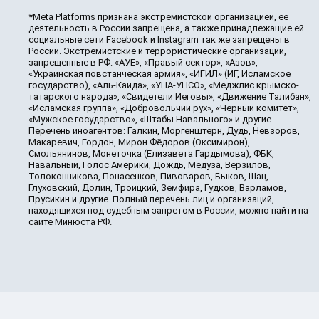
*Meta Platforms признана экстремистской организацией, её
деятельность в России запрещена, а также принадлежащие ей
социальные сети Facebook и Instagram так же запрещены в
России. Экстремистские и террористические организации,
запрещенные в РФ: «АУЕ», «Правый сектор», «Азов»,
«Украинская повстанческая армия», «ИГИЛ» (ИГ, Исламское
государство), «Аль-Каида», «УНА-УНСО», «Меджлис крымско-
татарского народа», «Свидетели Иеговы», «Движение Талибан»,
«Исламская группа», «Добровольчий рух», «Чёрный комитет»,
«Мужское государство», «Штабы Навального» и другие.
Перечень иноагентов: Галкин, Моргенштерн, Дудь, Невзоров,
Макаревич, Гордон, Мирон Фёдоров (Оксимирон),
Смольянинов, Монеточка (Елизавета Гардымова), ФБК,
Навальный, Голос Америки, Дождь, Медуза, Верзилов,
Толоконникова, Понасенков, Пивоваров, Быков, Шац,
Глуховский, Долин, Троицкий, Земфира, Гудков, Варламов,
Прусикин и другие. Полный перечень лиц и организаций,
находящихся под судебным запретом в России, можно найти на
сайте Минюста РФ.