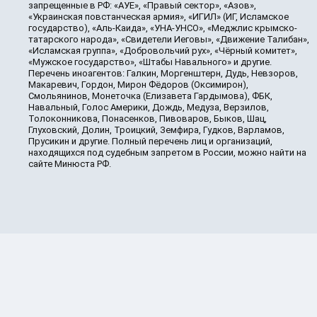
запрещенные в РФ: «АУЕ», «Правый сектор», «Азов»,
«Украинская повстанческая армия», «ИГИЛ» (ИГ, Исламское
государство), «Аль-Каида», «УНА-УНСО», «Меджлис крымско-
татарского народа», «Свидетели Иеговы», «Движение Талибан»,
«Исламская группа», «Добровольчий рух», «Чёрный комитет»,
«Мужское государство», «Штабы Навального» и другие.
Перечень иноагентов: Галкин, Моргенштерн, Дудь, Невзоров,
Макаревич, Гордон, Мирон Фёдоров (Оксимирон),
Смольянинов, Монеточка (Елизавета Гардымова), ФБК,
Навальный, Голос Америки, Дождь, Медуза, Верзилов,
Толоконникова, Понасенков, Пивоваров, Быков, Шац,
Глуховский, Долин, Троицкий, Земфира, Гудков, Варламов,
Прусикин и другие. Полный перечень лиц и организаций,
находящихся под судебным запретом в России, можно найти на
сайте Минюста РФ.