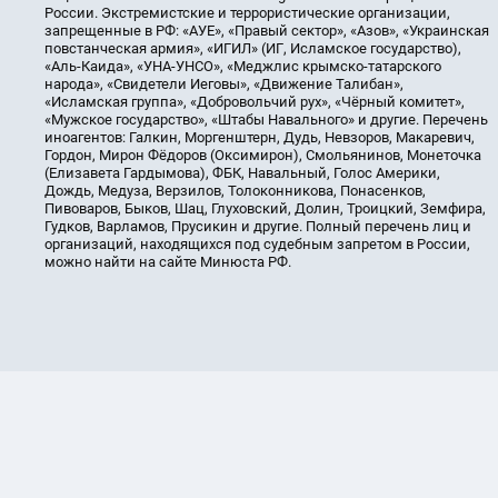
России. Экстремистские и террористические организации,
запрещенные в РФ: «АУЕ», «Правый сектор», «Азов», «Украинская
повстанческая армия», «ИГИЛ» (ИГ, Исламское государство),
«Аль-Каида», «УНА-УНСО», «Меджлис крымско-татарского
народа», «Свидетели Иеговы», «Движение Талибан»,
«Исламская группа», «Добровольчий рух», «Чёрный комитет»,
«Мужское государство», «Штабы Навального» и другие. Перечень
иноагентов: Галкин, Моргенштерн, Дудь, Невзоров, Макаревич,
Гордон, Мирон Фёдоров (Оксимирон), Смольянинов, Монеточка
(Елизавета Гардымова), ФБК, Навальный, Голос Америки,
Дождь, Медуза, Верзилов, Толоконникова, Понасенков,
Пивоваров, Быков, Шац, Глуховский, Долин, Троицкий, Земфира,
Гудков, Варламов, Прусикин и другие. Полный перечень лиц и
организаций, находящихся под судебным запретом в России,
можно найти на сайте Минюста РФ.