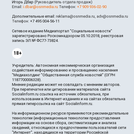
Игорь Дбар
(Руководитель отдела продаж)
Email:
i.dbar@osnmedia.ru
Телефон:
+7 909 936-02-90
Дополнительные email:
reklama@osnmedia.ru
,
adv@osnmedia.ru
Телефон:
+7 495 004-56-11
Сетевое издание Медиапортал "Социальные новости"
зарегистрировано Роскомнадзором 05.10.2018, реестровая
запись ЭЛ № ФС77-73824.
18+
Учредитель: Автономная некоммерческая организация
содействия информированию и просвещению населения
"Медиахолдинг "Общественная служба новостей" (ОГРН
1187700006328).
Мнение редакции может не совпадать с мнением авторов.
При перепечатке или цитировании материалов сайта
Socialinform.ru ссылка на источник обязательна, при
использовании в Интернет-изданиях и на сайтах обязательна
прямая гиперссылка на сайт Socialinform.ru.
На информационном ресурсе применяются рекомендательные
технологии (информационные технологии предоставления
информации на основе сбора, систематизации и анализа
сведений, относящихся к предпочтениям пользователей сети
"Интернет", находящихся на территории Российской