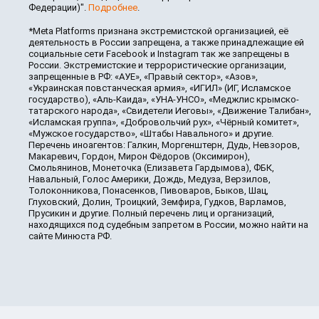
Федерации)".
Подробнее
.
*Meta Platforms признана экстремистской организацией, её
деятельность в России запрещена, а также принадлежащие ей
социальные сети Facebook и Instagram так же запрещены в
России. Экстремистские и террористические организации,
запрещенные в РФ: «АУЕ», «Правый сектор», «Азов»,
«Украинская повстанческая армия», «ИГИЛ» (ИГ, Исламское
государство), «Аль-Каида», «УНА-УНСО», «Меджлис крымско-
татарского народа», «Свидетели Иеговы», «Движение Талибан»,
«Исламская группа», «Добровольчий рух», «Чёрный комитет»,
«Мужское государство», «Штабы Навального» и другие.
Перечень иноагентов: Галкин, Моргенштерн, Дудь, Невзоров,
Макаревич, Гордон, Мирон Фёдоров (Оксимирон),
Смольянинов, Монеточка (Елизавета Гардымова), ФБК,
Навальный, Голос Америки, Дождь, Медуза, Верзилов,
Толоконникова, Понасенков, Пивоваров, Быков, Шац,
Глуховский, Долин, Троицкий, Земфира, Гудков, Варламов,
Прусикин и другие. Полный перечень лиц и организаций,
находящихся под судебным запретом в России, можно найти на
сайте Минюста РФ.