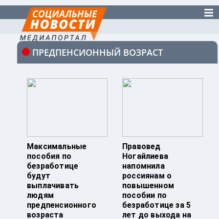
ПРЕДПЕНСИОННЫЙ ВОЗРАСТ
Максимальные
Правовед
пособия по
Ногайлиева
безработице
напомнила
будут
россиянам о
выплачивать
повышенном
людям
пособии по
предпенсионного
безработице за 5
возраста
лет до выхода на