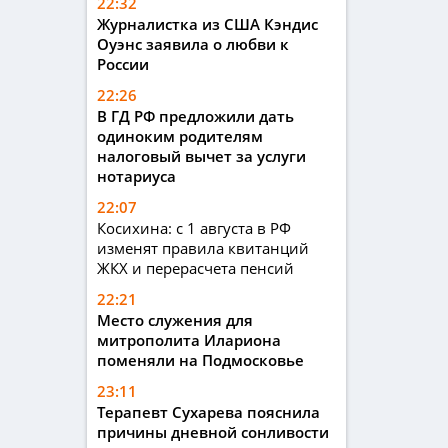
22:32
Журналистка из США Кэндис
Оуэнс заявила о любви к
России
22:26
В ГД РФ предложили дать
одиноким родителям
налоговый вычет за услуги
нотариуса
22:07
Косихина: с 1 августа в РФ
изменят правила квитанций
ЖКХ и перерасчета пенсий
22:21
Место служения для
митрополита Илариона
поменяли на Подмосковье
23:11
Терапевт Сухарева пояснила
причины дневной сонливости