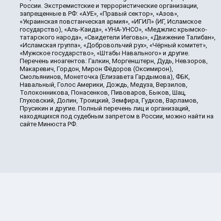
России. Экстремистские и террористические организации,
запрещенные в РФ: «АУЕ», «Правый сектор», «Азов»,
«Украинская повстанческая армия», «ИГИЛ» (ИГ, Исламское
государство), «Аль-Каида», «УНА-УНСО», «Меджлис крымско-
татарского народа», «Свидетели Иеговы», «Движение Талибан»,
«Исламская группа», «Добровольчий рух», «Чёрный комитет»,
«Мужское государство», «Штабы Навального» и другие.
Перечень иноагентов: Галкин, Моргенштерн, Дудь, Невзоров,
Макаревич, Гордон, Мирон Фёдоров (Оксимирон),
Смольянинов, Монеточка (Елизавета Гардымова), ФБК,
Навальный, Голос Америки, Дождь, Медуза, Верзилов,
Толоконникова, Понасенков, Пивоваров, Быков, Шац,
Глуховский, Долин, Троицкий, Земфира, Гудков, Варламов,
Прусикин и другие. Полный перечень лиц и организаций,
находящихся под судебным запретом в России, можно найти на
сайте Минюста РФ.