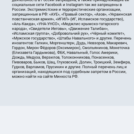
социальные сети Facebook и Instagram так же запрещены в
России. Экстремистские и террористические организации,
запрещенные в РФ: «АУЕ», «Правый сектор», «Азов», «Украинская
повстанческая армия», «ИГИЛ» (ИГ, Исламское государство),
«Аль-Каида», «УНА-УНСО», «Меджлис крымско-татарского
народа», «Свидетели Иеговы», «Движение Талибан»,
«Исламская группа», «Добровольчий рух», «Чёрный комитет»,
«Мужское государство», «Штабы Навального» и другие. Перечень
иноагентов: Галкин, Моргенштерн, Дудь, Невзоров, Макаревич,
Гордон, Мирон Фёдоров (Оксимирон), Смольянинов, Монеточка
(Елизавета Гардымова), ФБК, Навальный, Голос Америки,
Дождь, Медуза, Верзилов, Толоконникова, Понасенков,
Пивоваров, Быков, Шац, Глуховский, Долин, Троицкий, Земфира,
Гудков, Варламов, Прусикин и другие. Полный перечень лиц и
организаций, находящихся под судебным запретом в России,
можно найти на сайте Минюста РФ.