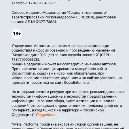
Телефон:
+7 495 004-56-11
Сетевое издание Медиапортал "Социальные новости"
зарегистрировано Роскомнадзором 05.10.2018, реестровая
запись ЭЛ № ФС77-73824.
18+
Учредитель: Автономная некоммерческая организация
содействия информированию и просвещению населения
"Медиахолдинг "Общественная служба новостей" (ОГРН
1187700006328).
Мнение редакции может не совпадать с мнением авторов.
При перепечатке или цитировании материалов сайта
Socialinform.ru ссылка на источник обязательна, при
использовании в Интернет-изданиях и на сайтах обязательна
прямая гиперссылка на сайт Socialinform.ru.
На информационном ресурсе применяются рекомендательные
технологии (информационные технологии предоставления
информации на основе сбора, систематизации и анализа
сведений, относящихся к предпочтениям пользователей сети
"Интернет", находящихся на территории Российской
Федерации)".
Подробнее
.
*Meta Platforms признана экстремистской организацией, её
деятельность в России запрещена, а также принадлежащие ей