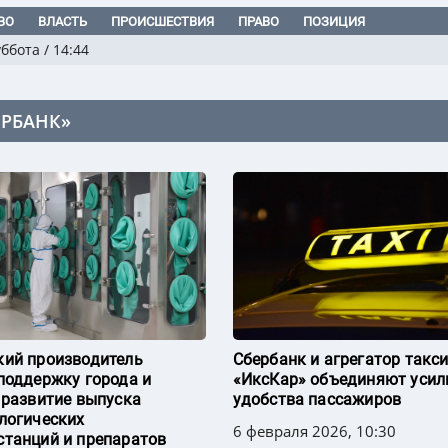
ВО
ВЛАСТЬ
ПРОИСШЕСТВИЯ
ПРАВО
ПОЗИЦИЯ
уббота
/
14:44
ЕРБАНК»
ий производитель
Сбербанк и агрегатор такс
поддержку города и
«ИксКар» объединяют усил
 развитие выпуска
удобства пассажиров
логических
6 февраля 2026, 10:30
танций и препаратов