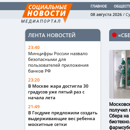
ГЛАВНОЕ
ОБЩЕСТ
08 августа 2026
/
С
ЛЕНТА НОВОСТЕЙ
«СБ
23:40
Минцифры России назвало
безопасными для
пользователей приложения
банков РФ
23:20
В Москве жара достигла 30
градусов уже пятый раз с
начала лета
Московск
21:49
получил 
В Госдуме предложили создать
Сбера на
выдерживающие вес ребенка
биотехно
москитные сетки
фармсубс