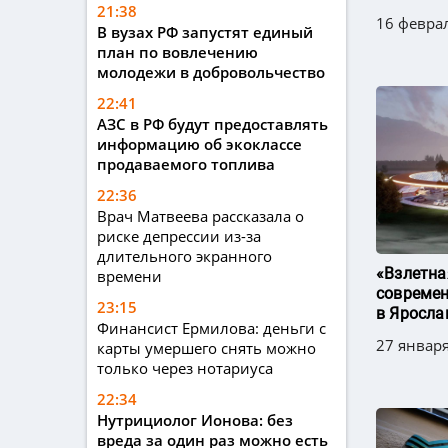
21:38
16 феврал
В вузах РФ запустят единый
план по вовлечению
молодежи в добровольчество
22:41
АЗС в РФ будут предоставлять
информацию об экоклассе
продаваемого топлива
22:36
Врач Матвеева рассказала о
риске депрессии из-за
длительного экранного
«Взлетна
времени
современ
23:15
в Яросла
Финансист Ермилова: деньги с
27 января
карты умершего снять можно
только через нотариуса
22:34
Нутрициолог Ионова: без
вреда за один раз можно есть