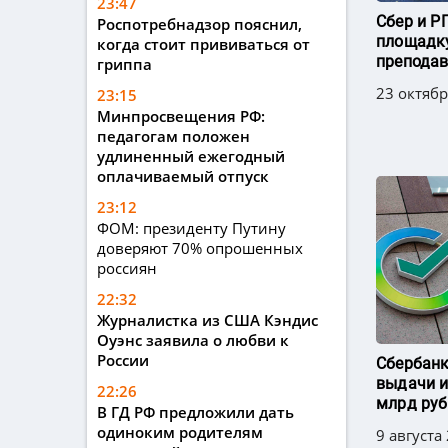
23:47
Сбер и Р
Роспотребнадзор пояснил,
площадку
когда стоит прививаться от
преподав
гриппа
23 октябр
23:15
Минпросвещения РФ:
педагогам положен
удлиненный ежегодный
оплачиваемый отпуск
23:12
ФОМ: президенту Путину
доверяют 70% опрошенных
россиян
22:32
Журналистка из США Кэндис
Оуэнс заявила о любви к
России
Сбербанк
выдачи и
22:26
млрд руб
В ГД РФ предложили дать
одиноким родителям
9 августа