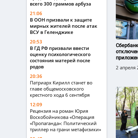
всего 300 граммов арбуза
21:06
В ООН призвали к защите
мирных жителей после атак
ВСУ в Геленджике
20:53
Сбербанк
В ГД РФ призвали ввести
отключен
оценку психологического
приложен
состояния матерей после
родов
2 апреля 
20:36
Патриарх Кирилл станет во
главе общемосковского
крестного хода 6 сентября
12:09
Рецензия на роман Юрия
Воскобойникова «Операция
«Пропаганда»: Политический
триллер на грани метафизики»