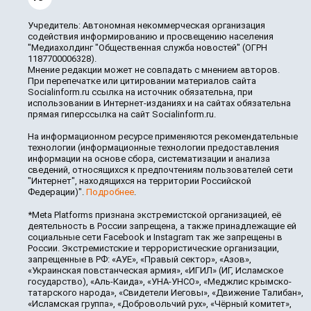
Учредитель: Автономная некоммерческая организация
содействия информированию и просвещению населения
"Медиахолдинг "Общественная служба новостей" (ОГРН
1187700006328).
Мнение редакции может не совпадать с мнением авторов.
При перепечатке или цитировании материалов сайта
Socialinform.ru ссылка на источник обязательна, при
использовании в Интернет-изданиях и на сайтах обязательна
прямая гиперссылка на сайт Socialinform.ru.
На информационном ресурсе применяются рекомендательные
технологии (информационные технологии предоставления
информации на основе сбора, систематизации и анализа
сведений, относящихся к предпочтениям пользователей сети
"Интернет", находящихся на территории Российской
Федерации)".
Подробнее
.
*Meta Platforms признана экстремистской организацией, её
деятельность в России запрещена, а также принадлежащие ей
социальные сети Facebook и Instagram так же запрещены в
России. Экстремистские и террористические организации,
запрещенные в РФ: «АУЕ», «Правый сектор», «Азов»,
«Украинская повстанческая армия», «ИГИЛ» (ИГ, Исламское
государство), «Аль-Каида», «УНА-УНСО», «Меджлис крымско-
татарского народа», «Свидетели Иеговы», «Движение Талибан»,
«Исламская группа», «Добровольчий рух», «Чёрный комитет»,