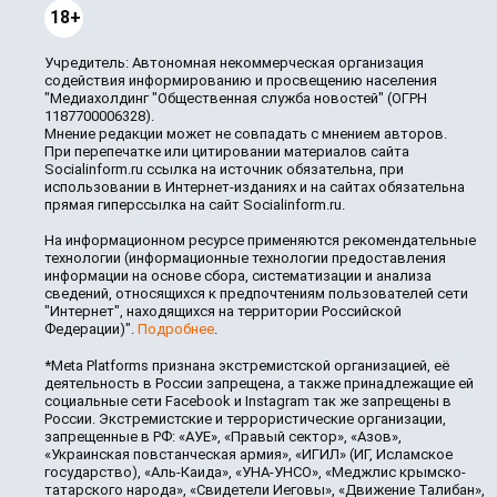
18+
Учредитель: Автономная некоммерческая организация
содействия информированию и просвещению населения
"Медиахолдинг "Общественная служба новостей" (ОГРН
1187700006328).
Мнение редакции может не совпадать с мнением авторов.
При перепечатке или цитировании материалов сайта
Socialinform.ru ссылка на источник обязательна, при
использовании в Интернет-изданиях и на сайтах обязательна
прямая гиперссылка на сайт Socialinform.ru.
На информационном ресурсе применяются рекомендательные
технологии (информационные технологии предоставления
информации на основе сбора, систематизации и анализа
сведений, относящихся к предпочтениям пользователей сети
"Интернет", находящихся на территории Российской
Федерации)".
Подробнее
.
*Meta Platforms признана экстремистской организацией, её
деятельность в России запрещена, а также принадлежащие ей
социальные сети Facebook и Instagram так же запрещены в
России. Экстремистские и террористические организации,
запрещенные в РФ: «АУЕ», «Правый сектор», «Азов»,
«Украинская повстанческая армия», «ИГИЛ» (ИГ, Исламское
государство), «Аль-Каида», «УНА-УНСО», «Меджлис крымско-
татарского народа», «Свидетели Иеговы», «Движение Талибан»,