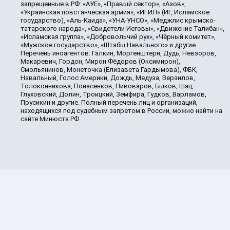
запрещенные в РФ: «АУЕ», «Правый сектор», «Азов»,
«Украинская повстанческая армия», «ИГИЛ» (ИГ, Исламское
государство), «Аль-Каида», «УНА-УНСО», «Меджлис крымско-
татарского народа», «Свидетели Иеговы», «Движение Талибан»,
«Исламская группа», «Добровольчий рух», «Чёрный комитет»,
«Мужское государство», «Штабы Навального» и другие.
Перечень иноагентов: Галкин, Моргенштерн, Дудь, Невзоров,
Макаревич, Гордон, Мирон Фёдоров (Оксимирон),
Смольянинов, Монеточка (Елизавета Гардымова), ФБК,
Навальный, Голос Америки, Дождь, Медуза, Верзилов,
Толоконникова, Понасенков, Пивоваров, Быков, Шац,
Глуховский, Долин, Троицкий, Земфира, Гудков, Варламов,
Прусикин и другие. Полный перечень лиц и организаций,
находящихся под судебным запретом в России, можно найти на
сайте Минюста РФ.