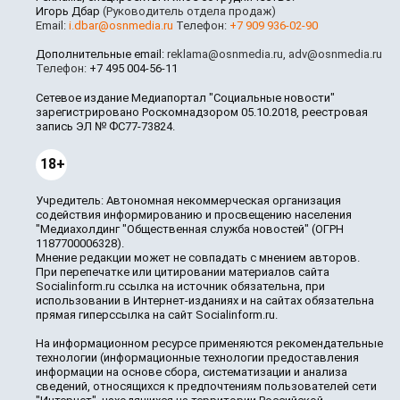
Игорь Дбар
(Руководитель отдела продаж)
Email:
i.dbar@osnmedia.ru
Телефон:
+7 909 936-02-90
Дополнительные email:
reklama@osnmedia.ru
,
adv@osnmedia.ru
Телефон:
+7 495 004-56-11
Сетевое издание Медиапортал "Социальные новости"
зарегистрировано Роскомнадзором 05.10.2018, реестровая
запись ЭЛ № ФС77-73824.
18+
Учредитель: Автономная некоммерческая организация
содействия информированию и просвещению населения
"Медиахолдинг "Общественная служба новостей" (ОГРН
1187700006328).
Мнение редакции может не совпадать с мнением авторов.
При перепечатке или цитировании материалов сайта
Socialinform.ru ссылка на источник обязательна, при
использовании в Интернет-изданиях и на сайтах обязательна
прямая гиперссылка на сайт Socialinform.ru.
На информационном ресурсе применяются рекомендательные
технологии (информационные технологии предоставления
информации на основе сбора, систематизации и анализа
сведений, относящихся к предпочтениям пользователей сети