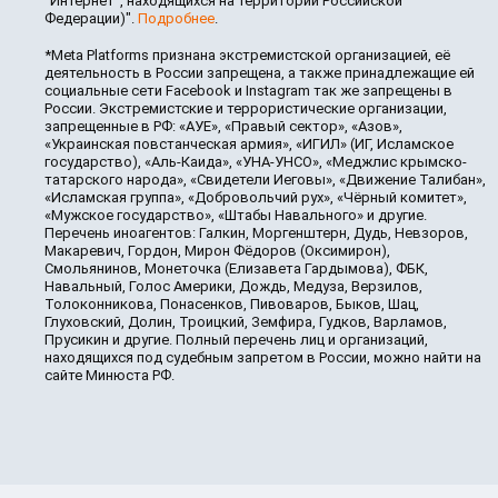
"Интернет", находящихся на территории Российской
Федерации)".
Подробнее
.
*Meta Platforms признана экстремистской организацией, её
деятельность в России запрещена, а также принадлежащие ей
социальные сети Facebook и Instagram так же запрещены в
России. Экстремистские и террористические организации,
запрещенные в РФ: «АУЕ», «Правый сектор», «Азов»,
«Украинская повстанческая армия», «ИГИЛ» (ИГ, Исламское
государство), «Аль-Каида», «УНА-УНСО», «Меджлис крымско-
татарского народа», «Свидетели Иеговы», «Движение Талибан»,
«Исламская группа», «Добровольчий рух», «Чёрный комитет»,
«Мужское государство», «Штабы Навального» и другие.
Перечень иноагентов: Галкин, Моргенштерн, Дудь, Невзоров,
Макаревич, Гордон, Мирон Фёдоров (Оксимирон),
Смольянинов, Монеточка (Елизавета Гардымова), ФБК,
Навальный, Голос Америки, Дождь, Медуза, Верзилов,
Толоконникова, Понасенков, Пивоваров, Быков, Шац,
Глуховский, Долин, Троицкий, Земфира, Гудков, Варламов,
Прусикин и другие. Полный перечень лиц и организаций,
находящихся под судебным запретом в России, можно найти на
сайте Минюста РФ.