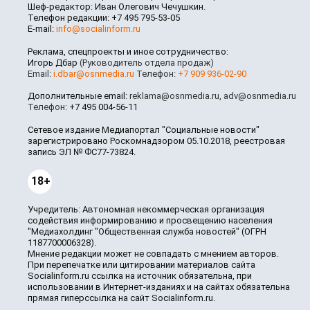
Шеф-редактор: Иван Олегович Чечушкин.
Телефон редакции: +7 495 795-53-05
E-mail:
info@socialinform.ru
Реклама, спецпроекты и иное сотрудничество:
Игорь Дбар
(Руководитель отдела продаж)
Email:
i.dbar@osnmedia.ru
Телефон:
+7 909 936-02-90
Дополнительные email:
reklama@osnmedia.ru
,
adv@osnmedia.ru
Телефон:
+7 495 004-56-11
Сетевое издание Медиапортал "Социальные новости"
зарегистрировано Роскомнадзором 05.10.2018, реестровая
запись ЭЛ № ФС77-73824.
18+
Учредитель: Автономная некоммерческая организация
содействия информированию и просвещению населения
"Медиахолдинг "Общественная служба новостей" (ОГРН
1187700006328).
Мнение редакции может не совпадать с мнением авторов.
При перепечатке или цитировании материалов сайта
Socialinform.ru ссылка на источник обязательна, при
использовании в Интернет-изданиях и на сайтах обязательна
прямая гиперссылка на сайт Socialinform.ru.