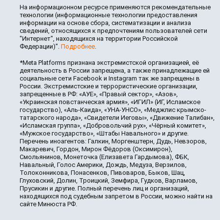
На информационном ресурсе применяются рекомендательные
технологии (информационные технологии предоставления
информации на основе сбора, систематизации и анализа
сведений, относящихся к предпочтениям пользователей сети
"Интернет", находящихся на территории Российской
Федерации)".
Подробнее
.
*Meta Platforms признана экстремистской организацией, её
деятельность в России запрещена, а также принадлежащие ей
социальные сети Facebook и Instagram так же запрещены в
России. Экстремистские и террористические организации,
запрещенные в РФ: «АУЕ», «Правый сектор», «Азов»,
«Украинская повстанческая армия», «ИГИЛ» (ИГ, Исламское
государство), «Аль-Каида», «УНА-УНСО», «Меджлис крымско-
татарского народа», «Свидетели Иеговы», «Движение Талибан»,
«Исламская группа», «Добровольчий рух», «Чёрный комитет»,
«Мужское государство», «Штабы Навального» и другие.
Перечень иноагентов: Галкин, Моргенштерн, Дудь, Невзоров,
Макаревич, Гордон, Мирон Фёдоров (Оксимирон),
Смольянинов, Монеточка (Елизавета Гардымова), ФБК,
Навальный, Голос Америки, Дождь, Медуза, Верзилов,
Толоконникова, Понасенков, Пивоваров, Быков, Шац,
Глуховский, Долин, Троицкий, Земфира, Гудков, Варламов,
Прусикин и другие. Полный перечень лиц и организаций,
находящихся под судебным запретом в России, можно найти на
сайте Минюста РФ.