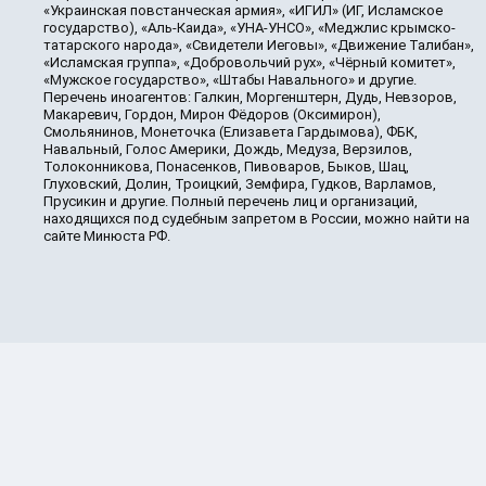
«Украинская повстанческая армия», «ИГИЛ» (ИГ, Исламское
государство), «Аль-Каида», «УНА-УНСО», «Меджлис крымско-
татарского народа», «Свидетели Иеговы», «Движение Талибан»,
«Исламская группа», «Добровольчий рух», «Чёрный комитет»,
«Мужское государство», «Штабы Навального» и другие.
Перечень иноагентов: Галкин, Моргенштерн, Дудь, Невзоров,
Макаревич, Гордон, Мирон Фёдоров (Оксимирон),
Смольянинов, Монеточка (Елизавета Гардымова), ФБК,
Навальный, Голос Америки, Дождь, Медуза, Верзилов,
Толоконникова, Понасенков, Пивоваров, Быков, Шац,
Глуховский, Долин, Троицкий, Земфира, Гудков, Варламов,
Прусикин и другие. Полный перечень лиц и организаций,
находящихся под судебным запретом в России, можно найти на
сайте Минюста РФ.