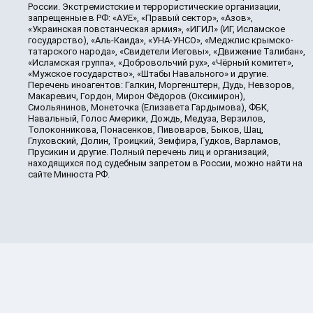
России. Экстремистские и террористические организации,
запрещенные в РФ: «АУЕ», «Правый сектор», «Азов»,
«Украинская повстанческая армия», «ИГИЛ» (ИГ, Исламское
государство), «Аль-Каида», «УНА-УНСО», «Меджлис крымско-
татарского народа», «Свидетели Иеговы», «Движение Талибан»,
«Исламская группа», «Добровольчий рух», «Чёрный комитет»,
«Мужское государство», «Штабы Навального» и другие.
Перечень иноагентов: Галкин, Моргенштерн, Дудь, Невзоров,
Макаревич, Гордон, Мирон Фёдоров (Оксимирон),
Смольянинов, Монеточка (Елизавета Гардымова), ФБК,
Навальный, Голос Америки, Дождь, Медуза, Верзилов,
Толоконникова, Понасенков, Пивоваров, Быков, Шац,
Глуховский, Долин, Троицкий, Земфира, Гудков, Варламов,
Прусикин и другие. Полный перечень лиц и организаций,
находящихся под судебным запретом в России, можно найти на
сайте Минюста РФ.