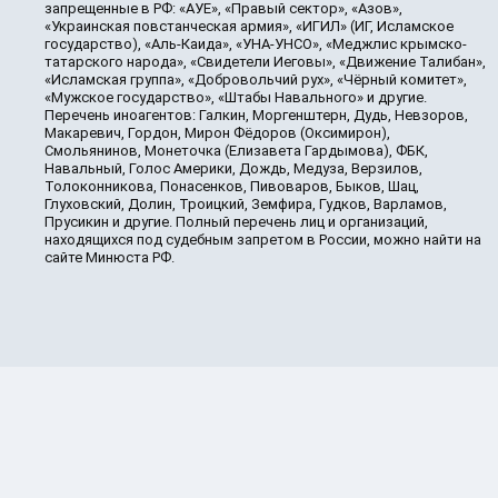
запрещенные в РФ: «АУЕ», «Правый сектор», «Азов»,
«Украинская повстанческая армия», «ИГИЛ» (ИГ, Исламское
государство), «Аль-Каида», «УНА-УНСО», «Меджлис крымско-
татарского народа», «Свидетели Иеговы», «Движение Талибан»,
«Исламская группа», «Добровольчий рух», «Чёрный комитет»,
«Мужское государство», «Штабы Навального» и другие.
Перечень иноагентов: Галкин, Моргенштерн, Дудь, Невзоров,
Макаревич, Гордон, Мирон Фёдоров (Оксимирон),
Смольянинов, Монеточка (Елизавета Гардымова), ФБК,
Навальный, Голос Америки, Дождь, Медуза, Верзилов,
Толоконникова, Понасенков, Пивоваров, Быков, Шац,
Глуховский, Долин, Троицкий, Земфира, Гудков, Варламов,
Прусикин и другие. Полный перечень лиц и организаций,
находящихся под судебным запретом в России, можно найти на
сайте Минюста РФ.