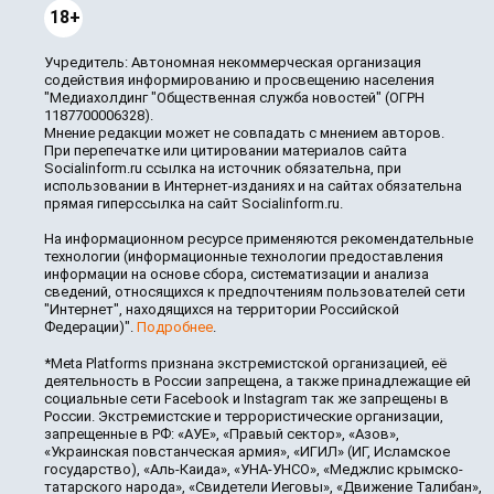
18+
Учредитель: Автономная некоммерческая организация
содействия информированию и просвещению населения
"Медиахолдинг "Общественная служба новостей" (ОГРН
1187700006328).
Мнение редакции может не совпадать с мнением авторов.
При перепечатке или цитировании материалов сайта
Socialinform.ru ссылка на источник обязательна, при
использовании в Интернет-изданиях и на сайтах обязательна
прямая гиперссылка на сайт Socialinform.ru.
На информационном ресурсе применяются рекомендательные
технологии (информационные технологии предоставления
информации на основе сбора, систематизации и анализа
сведений, относящихся к предпочтениям пользователей сети
"Интернет", находящихся на территории Российской
Федерации)".
Подробнее
.
*Meta Platforms признана экстремистской организацией, её
деятельность в России запрещена, а также принадлежащие ей
социальные сети Facebook и Instagram так же запрещены в
России. Экстремистские и террористические организации,
запрещенные в РФ: «АУЕ», «Правый сектор», «Азов»,
«Украинская повстанческая армия», «ИГИЛ» (ИГ, Исламское
государство), «Аль-Каида», «УНА-УНСО», «Меджлис крымско-
татарского народа», «Свидетели Иеговы», «Движение Талибан»,