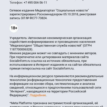
Телефон:
+7 495 004-56-11
Сетевое издание Медиапортал "Социальные новости"
зарегистрировано Роскомнадзором 05.10.2018, реестровая
запись ЭЛ № ФС77-73824.
18+
Учредитель: Автономная некоммерческая организация
содействия информированию и просвещению населения
"Медиахолдинг "Общественная служба новостей" (ОГРН
1187700006328).
Мнение редакции может не совпадать с мнением авторов.
При перепечатке или цитировании материалов сайта
Socialinform.ru ссылка на источник обязательна, при
использовании в Интернет-изданиях и на сайтах обязательна
прямая гиперссылка на сайт Socialinform.ru.
На информационном ресурсе применяются рекомендательные
технологии (информационные технологии предоставления
информации на основе сбора, систематизации и анализа
сведений, относящихся к предпочтениям пользователей сети
"Интернет", находящихся на территории Российской
Федерации)".
Подробнее
.
*Meta Platforms признана экстремистской организацией, её
деятельность в России запрещена, а также принадлежащие ей